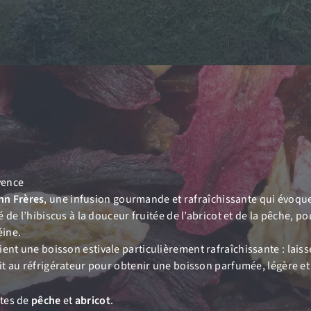
vence
×
Bienvenue chez Cafés Querry !
n Frères
, une infusion gourmande et rafraîchissante qui évoque 
é de l’hibiscus à la douceur fruitée de l’abricot et de la pêche, 
Profitez de -10% sur votre première commande (hors
éine.
abonnements, machines à café, bouilloires, machines à thé
evient une boisson estivale particulièrement rafraîchissante : lai
et chèques cadeau et offres promotionnelles en cours).
it au réfrigérateur pour obtenir une boisson parfumée, légère et 
Copiez le code ci-dessous, puis collez-le dans le champ
"Code promo" de votre panier.
otes de
pêche
et
abricot
.