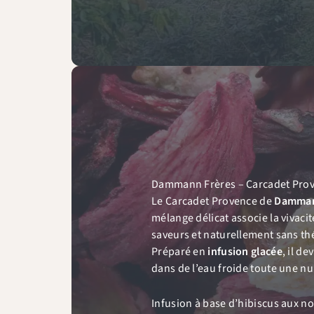
Dammann Frères – Carcadet Pro
Le Carcadet Provence de
Damman
mélange délicat associe la vivacit
saveurs et naturellement sans th
Préparé en
infusion glacée
, il d
dans de l’eau froide toute une nu
Infusion à base d’hibiscus aux n