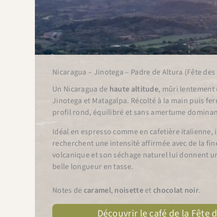
Nicaragua – Jinotega – Padre de Altura (Fête des
Un Nicaragua de
haute altitude
, mûri lentement
Jinotega et Matagalpa. Récolté à la main puis fer
profil rond, équilibré et sans amertume dominan
Idéal en espresso comme en cafetière italienne, i
recherchent une intensité affirmée avec de la fin
volcanique et son séchage naturel lui donnent u
belle longueur en tasse.
Notes de
caramel
,
noisette
et
chocolat noir
.
Découvrir le café de la Fête