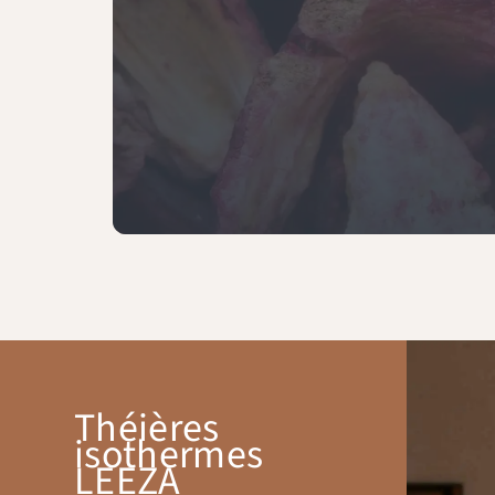
Théières
isothermes
LEEZA