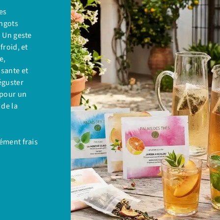
es
ingots
. Un geste
froid, et
e,
ssante et
éguster
 pour un
 de la
ément frais