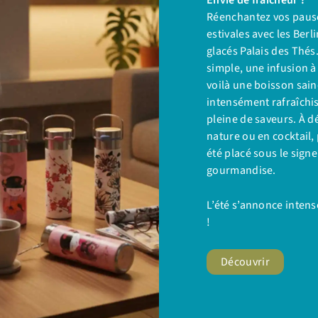
Réenchantez vos paus
estivales avec les Berl
glacés Palais des Thés
simple, une infusion à 
voilà une boisson sain
intensément rafraîchi
pleine de saveurs. À d
nature ou en cocktail,
été placé sous le signe
gourmandise.
L’été s’annonce intens
!
Découvrir