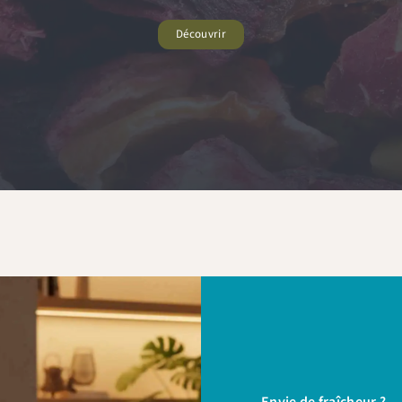
BIENVENUE10
Copier & fermer
Découvrir
Envie de fraîcheur ?