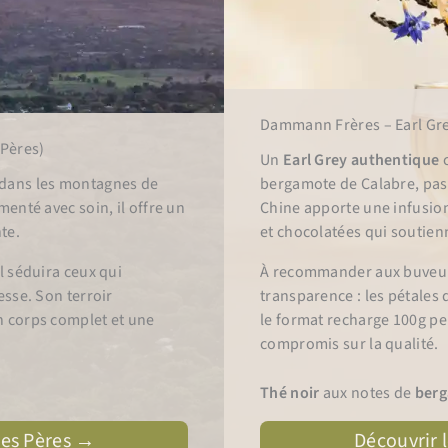
Dammann Frères – Earl Gre
 Pères)
Un
Earl Grey authentique
c
 dans les montagnes de
bergamote de Calabre, pas 
menté avec soin, il offre un
Chine apporte une infusion
te.
et chocolatées qui soutien
l séduira ceux qui
À recommander aux buveurs 
esse. Son terroir
transparence : les pétales d
n corps complet et une
le format recharge 100g p
compromis sur la qualité.
Thé noir
aux notes de
ber
 des Pères →
Découvrir l