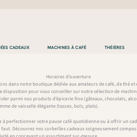
IDÉES CADEAUX
MACHINES À CAFÉ
THÉIÈRES
Horaires d’ouverture
ons dans notre boutique dédiée aux amateurs de café, de thé et d
re disposition pour vous conseiller sur notre sélection de machin
der parmi nos produits d’épicerie fine (gâteaux, chocolats, alco
me de vaisselle élégante (tasses, bols, plats).
 à perfectionner votre pause café quotidienne ou à offrir un cad
s faut. Découvrez nos corbeilles cadeaux soigneusement composé
tivité en concevant un assortiment sur-mesure.