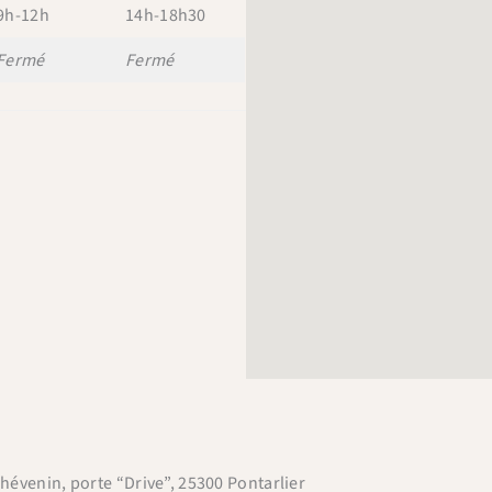
9h-12h
14h-18h30
Fermé
Fermé
×
Bienvenue chez Cafés Querry !
Profitez de -10% sur votre première commande (hors
abonnements, machines à café, bouilloires, machines à thé
et chèques cadeau et offres promotionnelles en cours).
Copiez le code ci-dessous, puis collez-le dans le champ
hévenin, porte “Drive”, 25300 Pontarlier
"Code promo" de votre panier.