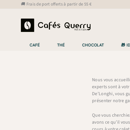
Aller
🚚 Frais de port offerts à partir de 55 €
au
contenu
CAFÉ
THÉ
CHOCOLAT
🎁 
Nous vous accueill
experts sont à vot
De’Longhi, vous gui
présenter notre gam
Que vous cherchiez
avons ce qu’il vou
cours à votre créa