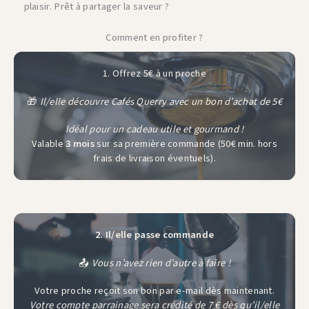
plaisir. Prêt à partager la saveur ?
Comment en profiter ?
1. Offrez 5€ à un proche
🎁
Il/elle découvre Cafés Querry avec un bon d’achat de 5€
Idéal pour un cadeau utile et gourmand !
Valable
3 mois
sur sa première commande (50€ min. hors
frais de livraison éventuels).
2. Il/elle passe commande
📤
Vous n’avez rien d’autre à faire !
Votre proche reçoit son bon par e-mail dès maintenant.
Votre
compte parrainage
sera crédité de 7 € dès qu’il/elle