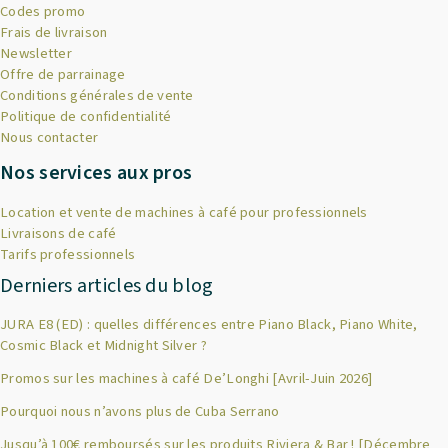
Codes promo
Frais de livraison
Newsletter
Offre de parrainage
Conditions générales de vente
Politique de confidentialité
Nous contacter
Nos services aux pros
Location et vente de machines à café pour professionnels
Livraisons de café
Tarifs professionnels
Derniers articles du blog
JURA E8 (ED) : quelles différences entre Piano Black, Piano White,
Cosmic Black et Midnight Silver ?
Promos sur les machines à café De’Longhi [Avril-Juin 2026]
Pourquoi nous n’avons plus de Cuba Serrano
×
Bienvenue chez Cafés Querry !
Jusqu’à 100€ remboursés sur les produits Riviera & Bar ! [Décembre