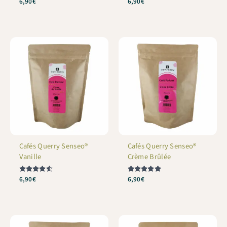
Note
6,90
€
Note
6,90
€
4.73
5
sur 5
sur 5
Cafés Querry Senseo®
Cafés Querry Senseo®
Vanille
Crème Brûlée
Note
6,90
€
Note
6,90
€
4.5
5
sur 5
sur 5