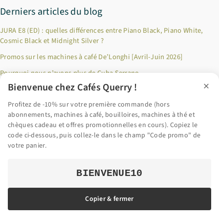
Derniers articles du blog
JURA E8 (ED) : quelles différences entre Piano Black, Piano White,
Cosmic Black et Midnight Silver ?
Promos sur les machines à café De’Longhi [Avril-Juin 2026]
Pourquoi nous n’avons plus de Cuba Serrano
×
Bienvenue chez Cafés Querry !
Jusqu’à 100€ remboursés sur les produits Riviera & Bar ! [Décembre
2024]
Profitez de -10% sur votre première commande (hors
abonnements, machines à café, bouilloires, machines à thé et
Pourquoi privilégier le café en grains fraîchement torréfié ?
chèques cadeau et offres promotionnelles en cours). Copiez le
code ci-dessous, puis collez-le dans le champ "Code promo" de
Accéder au blog
votre panier.
BIENVENUE10
© 2026 Cafés Querry | Tous droits réservés |
Mentions légales
Copier & fermer