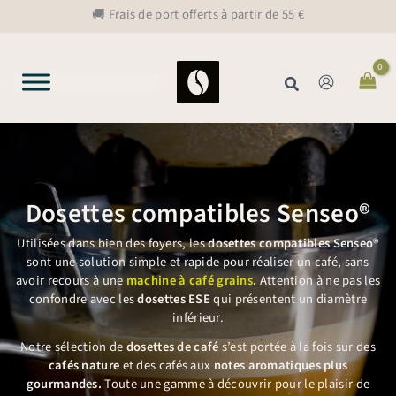
Aller
🚚 Frais de port offerts à partir de 55 €
au
contenu
Rechercher
Dosettes compatibles Senseo®
Utilisées dans bien des foyers, les
dosettes compatibles Senseo®
sont une solution simple et rapide pour réaliser un café, sans
avoir recours à une
machine à café grains
.
Attention à ne pas les
confondre avec les
dosettes ESE
qui présentent un diamètre
inférieur.
Notre sélection de
dosettes de café
s’est portée à la fois sur des
cafés nature
et des cafés aux
notes aromatiques plus
gourmandes.
Toute une gamme à découvrir pour le plaisir de