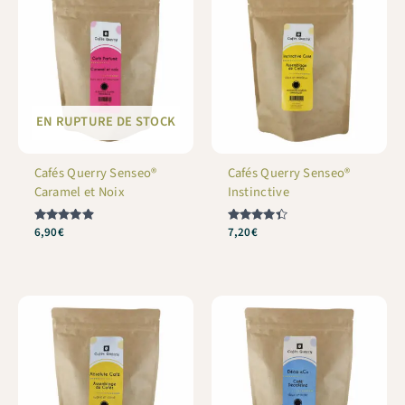
EN RUPTURE DE STOCK
Cafés Querry Senseo®
Cafés Querry Senseo®
Caramel et Noix
Instinctive
Note
6,90
€
Note
7,20
€
4.86
4.33
sur 5
sur 5