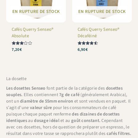
EN RUPTURE DE STOCK
EN RUPTURE DE STOCK
Cafés Querry Senseo®
Cafés Querry Senseo®
Absolute
Décaféiné
Note
7,20
€
Note
6,90
€
3
4.5
sur 5
sur 5
La dosette
Les dosettes Senseo
font partie de la catégorie des
dosettes
souples.
Elles contiennent
7g de café
(généralement Arabica),
ont un
diamètre de 55mm environ
et sont vendues en paquet. Il
s’agit d’une
valeur sûre
pour les consommateurs de café
puisque chaque paquet renferme
des dizaines de dosettes
identiques
au
dosage idéal
et au
goût constant.
Cependant
avec ces dosettes, hors de question de préparer un espresso, le
résultat dans votre tasse se rapprochera plutôt des
cafés filtres.