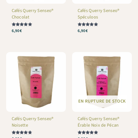
Cafés Querry Senseo®
Cafés Querry Senseo®
Chocolat
Spéculoos
Note
6,90
€
Note
6,90
€
5
4.83
sur 5
sur 5
EN RUPTURE DE STOCK
Cafés Querry Senseo®
Cafés Querry Senseo®
Noisette
Érable Noix de Pécan