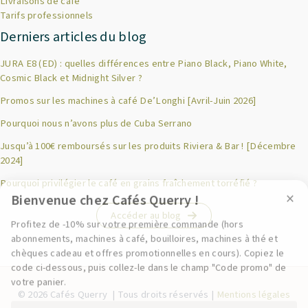
Livraisons de café
Tarifs professionnels
Derniers articles du blog
JURA E8 (ED) : quelles différences entre Piano Black, Piano White,
Cosmic Black et Midnight Silver ?
Promos sur les machines à café De’Longhi [Avril-Juin 2026]
Pourquoi nous n’avons plus de Cuba Serrano
Jusqu’à 100€ remboursés sur les produits Riviera & Bar ! [Décembre
×
Bienvenue chez Cafés Querry !
2024]
Pourquoi privilégier le café en grains fraîchement torréfié ?
Profitez de -10% sur votre première commande (hors
abonnements, machines à café, bouilloires, machines à thé et
chèques cadeau et offres promotionnelles en cours). Copiez le
Accéder au blog
code ci-dessous, puis collez-le dans le champ "Code promo" de
votre panier.
BIENVENUE10
© 2026 Cafés Querry | Tous droits réservés |
Mentions légales