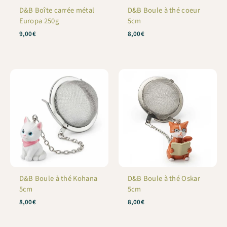
D&B Boîte carrée métal
D&B Boule à thé coeur
Europa 250g
5cm
9,00
€
8,00
€
D&B Boule à thé Kohana
D&B Boule à thé Oskar
5cm
5cm
8,00
€
8,00
€