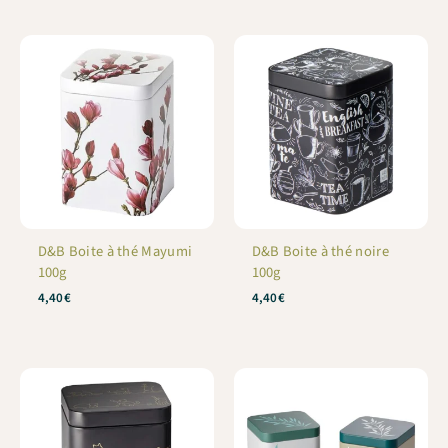
D&B Boite à thé Mayumi
D&B Boite à thé noire
100g
100g
4,40
€
4,40
€