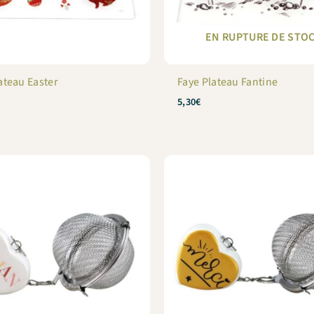
"Code promo" de votre panier.
EN RUPTURE DE STO
BIENVENUE10
Copier & fermer
ateau Easter
Faye Plateau Fantine
5,30
€