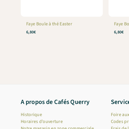
Faye Boule à thé Easter
Faye B
6,80
€
6,80
€
A propos de Cafés Querry
Servic
Historique
Foire au
Horaires d’ouverture
Codes p
Notre magasin en zone commerciale
Frais de 