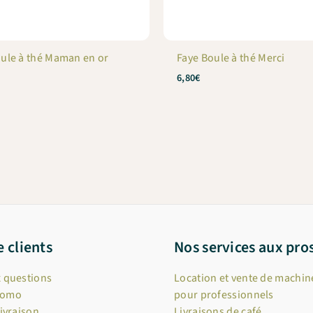
oule à thé Maman en or
Faye Boule à thé Merci
6,80
€
e clients
Nos services aux pro
x questions
Location et vente de machine
romo
pour professionnels
livraison
Livraisons de café