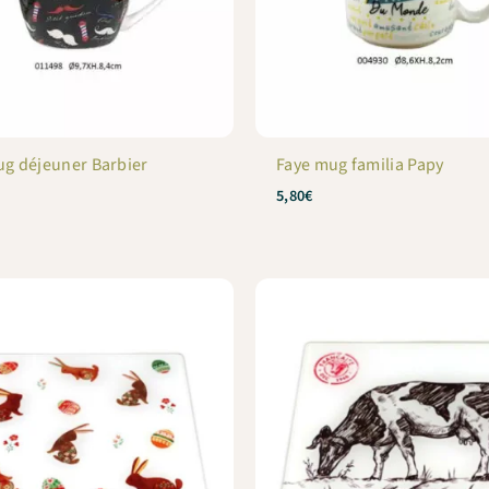
ug déjeuner Barbier
Faye mug familia Papy
5,80
€
×
Bienvenue chez Cafés Querry !
Profitez de -10% sur votre première commande (hors
abonnements, machines à café, bouilloires, machines à thé
et chèques cadeau et offres promotionnelles en cours).
Copiez le code ci-dessous, puis collez-le dans le champ