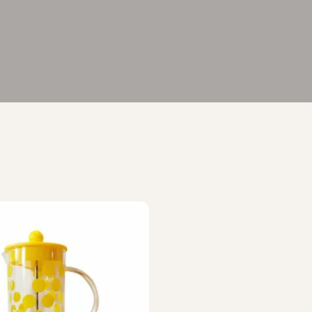
×
Bienvenue chez Cafés Querry !
Profitez de -10% sur votre première commande (hors
abonnements, machines à café, bouilloires, machines à thé