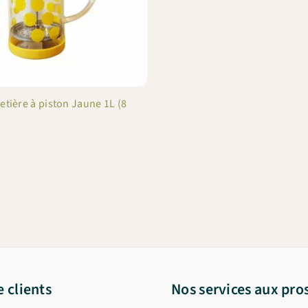
et chèques cadeau et offres promotionnelles en cours).
Copiez le code ci-dessous, puis collez-le dans le champ
"Code promo" de votre panier.
BIENVENUE10
Copier & fermer
etière à piston Jaune 1L (8
e clients
Nos services aux pro