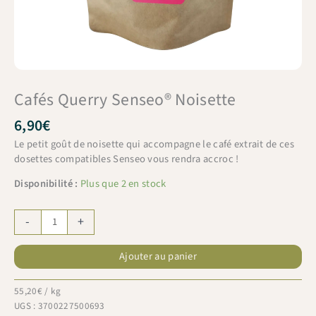
Cafés Querry Senseo® Noisette
6,90
€
Le petit goût de noisette qui accompagne le café extrait de ces
dosettes compatibles Senseo vous rendra accroc !
Disponibilité :
Plus que 2 en stock
quantité
-
+
de
Cafés
Ajouter au panier
Querry
Senseo®
Noisette
55,20
€
/ kg
UGS :
3700227500693