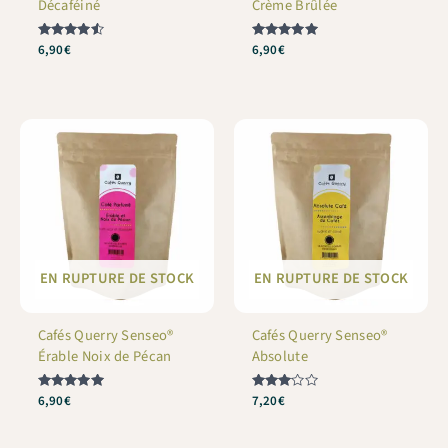
Décaféiné
Crème Brûlée
Note
6,90
€
Note
6,90
€
4.5
5
sur 5
sur 5
EN RUPTURE DE STOCK
EN RUPTURE DE STOCK
Cafés Querry Senseo®
Cafés Querry Senseo®
Érable Noix de Pécan
Absolute
Note
6,90
€
Note
7,20
€
5
3
sur 5
sur 5