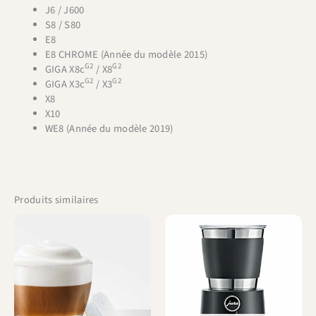
J6 / J600
S8 / S80
E8
E8 CHROME (Année du modèle 2015)
G2
G2
GIGA X8c
/ X8
G2
G2
GIGA X3c
/ X3
X8
X10
WE8 (Année du modèle 2019)
Produits similaires