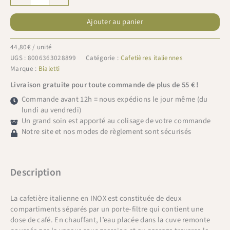
de
Bialetti
Ajouter au panier
Venus
Lusso
Induction
44,80
€
/ unité
4
UGS :
8006363028899
Catégorie :
Cafetières italiennes
tasses
Marque :
Bialetti
Livraison gratuite pour toute commande de plus de 55 € !
Commande avant 12h = nous expédions le jour même (du
lundi au vendredi)
Un grand soin est apporté au colisage de votre commande
Notre site et nos modes de règlement sont sécurisés
Description
La cafetière italienne en INOX est constituée de deux
compartiments séparés par un porte-filtre qui contient une
dose de café. En chauffant, l’eau placée dans la cuve remonte