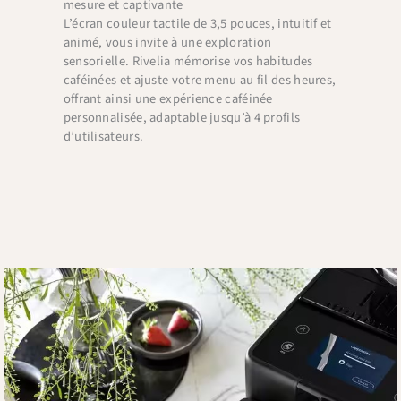
mesure et captivante
L’écran couleur tactile de 3,5 pouces, intuitif et
animé, vous invite à une exploration
sensorielle. Rivelia mémorise vos habitudes
caféinées et ajuste votre menu au fil des heures,
offrant ainsi une expérience caféinée
personnalisée, adaptable jusqu’à 4 profils
d’utilisateurs.