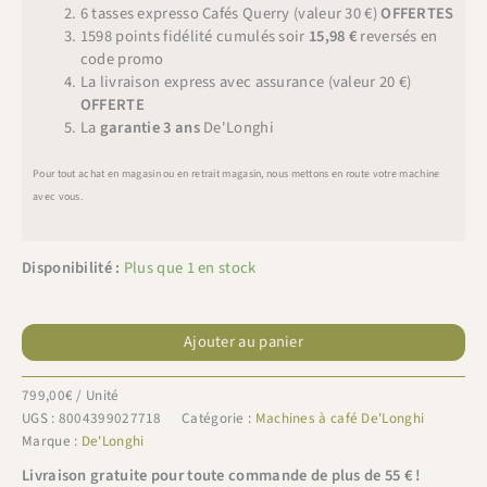
6 tasses expresso Cafés Querry (valeur 30 €)
OFFERTES
1598 points fidélité cumulés soir
15,98 €
reversés en
code promo
La livraison express avec assurance (valeur 20 €)
OFFERTE
La
garantie 3 ans
De'Longhi
Pour tout achat en magasin ou en retrait magasin, nous mettons en route votre machine
avec vous.
Disponibilité :
Plus que 1 en stock
quantité
de
Ajouter au panier
De'Longhi
Rivelia
799,00
€
/ Unité
Latte
UGS :
8004399027718
Catégorie :
Machines à café De'Longhi
FEB
Marque :
De'Longhi
4455.BG
Livraison gratuite pour toute commande de plus de 55 € !
beige