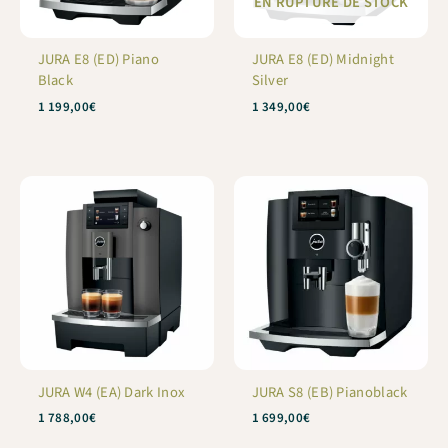
EN RUPTURE DE STOCK
JURA E8 (ED) Piano
JURA E8 (ED) Midnight
Black
Silver
1 199,00
€
1 349,00
€
JURA W4 (EA) Dark Inox
JURA S8 (EB) Pianoblack
1 788,00
€
1 699,00
€