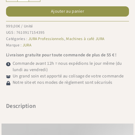
de
JURA
Ajouter au panier
E6
(EC)
Dark
999,00
€
/ Unité
Inox
UGS :
7610917154395
Catégories :
JURA Professionnels
,
Machines à café JURA
Marque :
JURA
Livraison gratuite pour toute commande de plus de 55 € !
Commande avant 12h = nous expédions le jour même (du
lundi au vendredi)
Un grand soin est apporté au colisage de votre commande
Notre site et nos modes de règlement sont sécurisés
Description