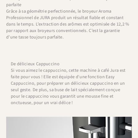
parfaite
Grâce à sa géométrie perfectionnée, le broyeur Aroma
Professionnel de JURA produit un résultat fiable et constant
dans le temps. L’extraction des arômes est optimisée de 12,2 %
par rapport aux broyeurs conventionnels. C’est la garantie
d’une tasse toujours parfaite.
De délicieux Cappuccino
Si
v
ous
a
ime
z
le
ca
pp
ucc
ino
,
c
ette
machine
à
café
J
ura
est
fa
ite
pour
v
ous
!
El
le
est
é
qu
ip
ée
d
‘
une
f
on
ction
Easy
C
app
ucc
ino
,
pour
pr
é
p
arer
un
dé
lic
ie
ux
ca
pp
ucc
ino
en
un
se
ul
gest
e
.
De
plus
,
sa
bu
se
de
l
ait
sp
é
cial
ement
con
ç
ue
pour
le
ca
pp
ucc
ino
v
ous
g
arant
it
une
m
ousse
fine
et
on
ct
ue
use
,
pour
un
v
ra
i
dé
l
ice
!