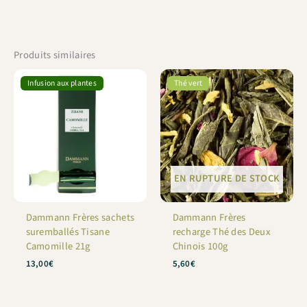
Produits similaires
Infusion aux plantes
Thé vert
EN RUPTURE DE STOCK
Dammann Frères sachets
Dammann Frères
suremballés Tisane
recharge Thé des Deux
Camomille 21g
Chinois 100g
13,00
€
5,60
€