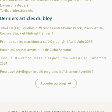
Location et vente de machines à café pour professionnels
Livraisons de café
Tarifs professionnels
Derniers articles du blog
JURA E8 (ED) : quelles différences entre Piano Black, Piano White,
Cosmic Black et Midnight Silver ?
Promos sur les machines à café De’Longhi [Avril-Juin 2026]
Pourquoi nous n’avons plus de Cuba Serrano
×
Bienvenue chez Cafés Querry !
Jusqu’à 100€ remboursés sur les produits Riviera & Bar ! [Décembre
2024]
Profitez de -10% sur votre première commande (hors
Pourquoi privilégier le café en grains fraîchement torréfié ?
abonnements, machines à café, bouilloires, machines à thé et
chèques cadeau et offres promotionnelles en cours). Copiez le
code ci-dessous, puis collez-le dans le champ "Code promo" de
Accéder au blog
votre panier.
BIENVENUE10