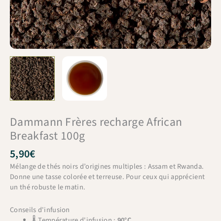
Dammann Frères recharge African
Breakfast 100g
5,90
€
Mélange de thés noirs d’origines multiples : Assam et Rwanda.
Donne une tasse colorée et terreuse. Pour ceux qui apprécient
un thé robuste le matin.
Conseils d'infusion
🌡 Température d'infusion :
90°C