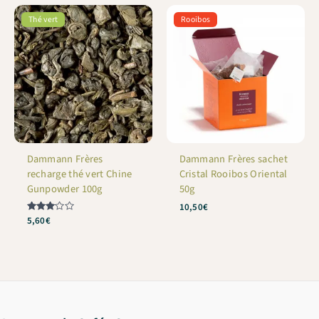
Thé vert
Rooibos
Dammann Frères
Dammann Frères sachet
recharge thé vert Chine
Cristal Rooibos Oriental
Gunpowder 100g
50g
10,50
€
Note
5,60
€
3
sur 5