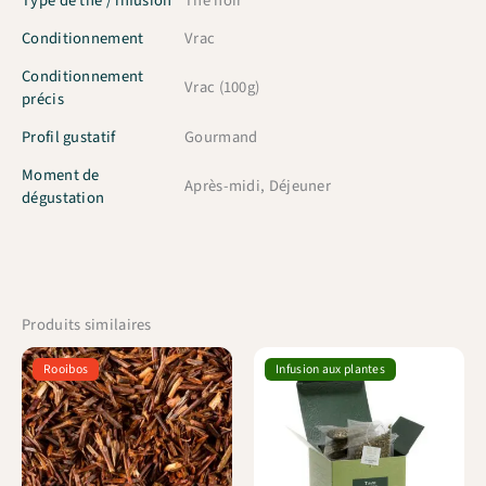
Type de thé / infusion
Thé noir
Conditionnement
Vrac
Conditionnement
Vrac (100g)
précis
Profil gustatif
Gourmand
Moment de
Après-midi, Déjeuner
dégustation
Produits similaires
Rooibos
Infusion aux plantes