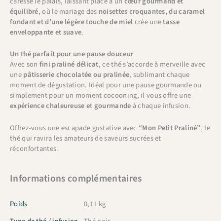
caresse le palais, laissant place à un
cœur gourmand et
équilibré
, où le mariage des
noisettes croquantes, du caramel
fondant et d’une légère touche de miel
crée une
tasse
enveloppante et suave
.
Un thé parfait pour une pause douceur
Avec son
fini praliné délicat
, ce thé s’accorde à merveille avec
une
pâtisserie chocolatée ou pralinée
, sublimant chaque
moment de dégustation. Idéal pour une pause gourmande ou
simplement pour un moment cocooning, il vous offre une
expérience chaleureuse et gourmande
à chaque infusion.
Offrez-vous une escapade gustative avec
“Mon Petit Praliné”
, le
thé qui ravira les amateurs de saveurs sucrées et
réconfortantes.
Informations complémentaires
Poids
0,11 kg