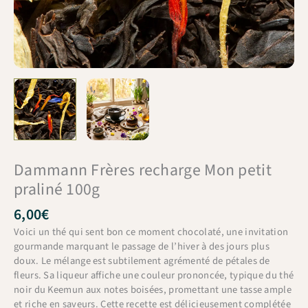
Dammann Frères recharge Mon petit
praliné 100g
6,00
€
Voici un thé qui sent bon ce moment chocolaté, une invitation
gourmande marquant le passage de l’hiver à des jours plus
doux. Le mélange est subtilement agrémenté de pétales de
fleurs. Sa liqueur affiche une couleur prononcée, typique du thé
noir du Keemun aux notes boisées, promettant une tasse ample
et riche en saveurs. Cette recette est délicieusement complétée