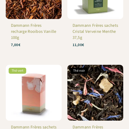
Dammann Frères
Dammann Frères sachets
recharge Rooibos Vanille
Cristal Verveine Menthe
100g
37,5g
7,00
€
11,00
€
Thé vert
Thé noir
Dammann Frères sachets
Dammann Frères