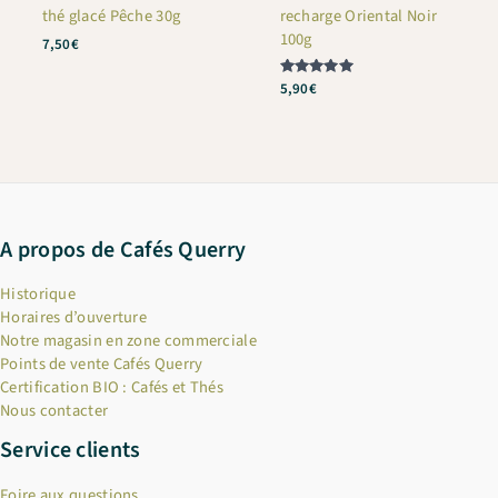
thé glacé Pêche 30g
recharge Oriental Noir
100g
7,50
€
Note
5,90
€
5
sur 5
A propos de Cafés Querry
Historique
Horaires d’ouverture
Notre magasin en zone commerciale
Points de vente Cafés Querry
Certification BIO : Cafés et Thés
Nous contacter
Service clients
Foire aux questions