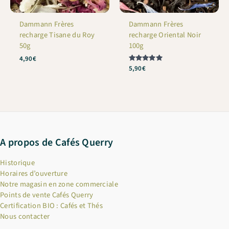
Dammann Frères
Dammann Frères
recharge Tisane du Roy
recharge Oriental Noir
50g
100g
4,90
€
Note
5,90
€
5
sur 5
A propos de Cafés Querry
Historique
Horaires d’ouverture
Notre magasin en zone commerciale
Points de vente Cafés Querry
Certification BIO : Cafés et Thés
Nous contacter