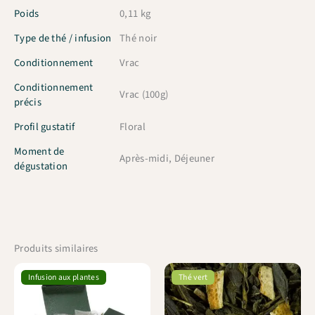
Poids
0,11 kg
Type de thé / infusion
Thé noir
Conditionnement
Vrac
Conditionnement
Vrac (100g)
précis
Profil gustatif
Floral
Moment de
Après-midi, Déjeuner
dégustation
Produits similaires
Infusion aux plantes
Thé vert