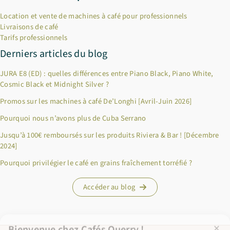
Location et vente de machines à café pour professionnels
Livraisons de café
Tarifs professionnels
Derniers articles du blog
JURA E8 (ED) : quelles différences entre Piano Black, Piano White,
Cosmic Black et Midnight Silver ?
Promos sur les machines à café De’Longhi [Avril-Juin 2026]
Pourquoi nous n’avons plus de Cuba Serrano
×
Bienvenue chez Cafés Querry !
Jusqu’à 100€ remboursés sur les produits Riviera & Bar ! [Décembre
2024]
Profitez de -10% sur votre première commande (hors
abonnements, machines à café, bouilloires, machines à thé et
Pourquoi privilégier le café en grains fraîchement torréfié ?
chèques cadeau et offres promotionnelles en cours). Copiez le
code ci-dessous, puis collez-le dans le champ "Code promo" de
Accéder au blog
votre panier.
BIENVENUE10