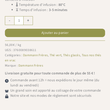
🌡 Température d'infusion :
80°C
⏳ Temps d'infusion :
3-5 minutes
quantité
-
+
de
Dammann
Ajouter au panier
Frères
recharge
Vert
56,00
€
/ kg
Pêche
UGS :
3760089038611
100g
Catégories :
Dammann Frères
,
Thé vert
,
Thés glacés
,
Tous nos thés
en vrac
Marque :
Dammann Frères
Livraison gratuite pour toute commande de plus de 55 € !
Commande avant 12h = nous expédions le jour même (du
lundi au vendredi)
Un grand soin est apporté au colisage de votre commande
Notre site et nos modes de règlement sont sécurisés