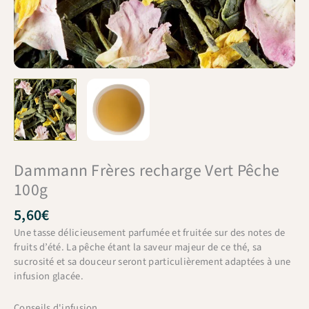
Dammann Frères recharge Vert Pêche
100g
5,60
€
Une tasse délicieusement parfumée et fruitée sur des notes de
fruits d’été. La pêche étant la saveur majeur de ce thé, sa
sucrosité et sa douceur seront particulièrement adaptées à une
infusion glacée.
Conseils d'infusion