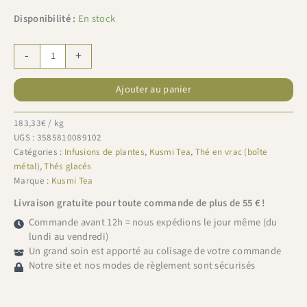
Disponibilité :
En stock
quantité
-
+
de
Kusmi
Ajouter au panier
tea
boite
Be
183,33
€
/ kg
Cool
UGS :
3585810089102
Bio
Catégories :
Infusions de plantes
,
Kusmi Tea
,
Thé en vrac (boîte
90g
métal)
,
Thés glacés
Marque :
Kusmi Tea
Livraison gratuite pour toute commande de plus de 55 € !
Commande avant 12h = nous expédions le jour même (du
lundi au vendredi)
Un grand soin est apporté au colisage de votre commande
Notre site et nos modes de règlement sont sécurisés