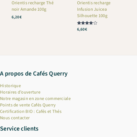
Orientis recharge Thé
Orientis recharge
noir Amande 100g
Infusion Juicea
Silhouette 100g
6,20
€
Note
6,60
€
4
sur 5
A propos de Cafés Querry
Historique
Horaires d’ouverture
Notre magasin en zone commerciale
Points de vente Cafés Querry
Certification BIO : Cafés et Thés
Nous contacter
Service clients