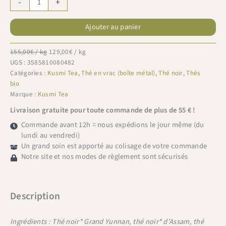
-
+
de
Kusmi
Ajouter au panier
Tea
boite
Thé
155,00
€
/ kg
129,00
€
/ kg
du
UGS :
3585810080482
Matin
Catégories :
Kusmi Tea
,
Thé en vrac (boîte métal)
,
Thé noir
,
Thés
n°24
bio
bio
Marque :
Kusmi Tea
100g
Livraison gratuite pour toute commande de plus de 55 € !
Commande avant 12h = nous expédions le jour même (du
lundi au vendredi)
Un grand soin est apporté au colisage de votre commande
Notre site et nos modes de règlement sont sécurisés
Description
Ingrédients :
Thé noir* Grand Yunnan, thé noir* d’Assam, thé