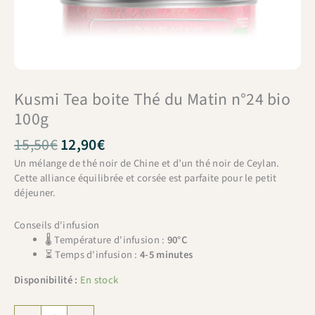
Kusmi Tea boite Thé du Matin n°24 bio
100g
Le
Le
15,50
€
12,90
€
prix
prix
Un mélange de thé noir de Chine et d’un thé noir de Ceylan.
initial
actuel
Cette alliance équilibrée et corsée est parfaite pour le petit
était :
est :
déjeuner.
15,50€.
12,90€.
Conseils d'infusion
🌡 Température d'infusion :
90°C
⏳ Temps d'infusion :
4-5 minutes
Disponibilité :
En stock
quantité