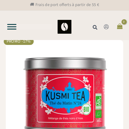
Aller
🚚 Frais de port offerts à partir de 55 €
au
contenu
Rechercher
PROMO -17%