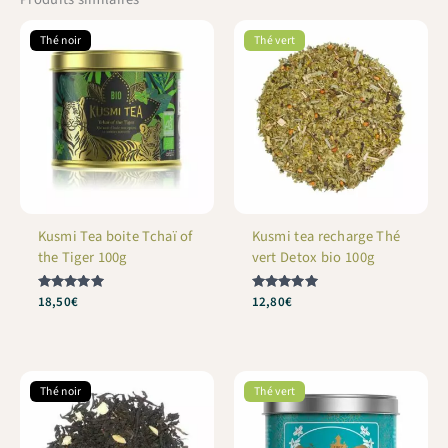
Thé noir
Thé vert
Kusmi Tea boite Tchaï of
Kusmi tea recharge Thé
the Tiger 100g
vert Detox bio 100g
Note
18,50
€
Note
12,80
€
5
5
sur 5
sur 5
Thé noir
Thé vert