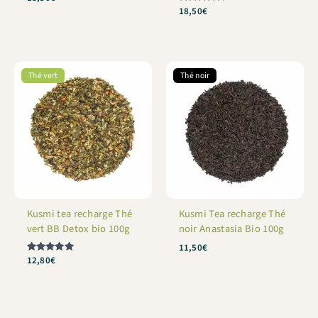
Note
18,50
€
5
sur 5
Thé vert
Thé noir
Kusmi tea recharge Thé
Kusmi Tea recharge Thé
vert BB Detox bio 100g
noir Anastasia Bio 100g
11,50
€
Note
12,80
€
5
sur 5