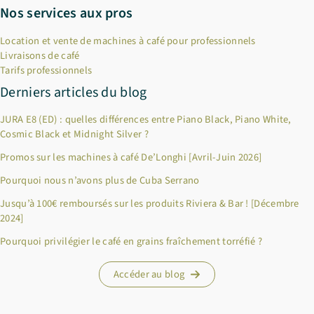
Nos services aux pros
Location et vente de machines à café pour professionnels
Livraisons de café
Tarifs professionnels
Derniers articles du blog
JURA E8 (ED) : quelles différences entre Piano Black, Piano White,
Cosmic Black et Midnight Silver ?
Promos sur les machines à café De’Longhi [Avril-Juin 2026]
Pourquoi nous n’avons plus de Cuba Serrano
Jusqu’à 100€ remboursés sur les produits Riviera & Bar ! [Décembre
×
Bienvenue chez Cafés Querry !
2024]
Profitez de -10% sur votre première commande (hors
Pourquoi privilégier le café en grains fraîchement torréfié ?
abonnements, machines à café, bouilloires, machines à thé et
chèques cadeau et offres promotionnelles en cours). Copiez le
Accéder au blog
code ci-dessous, puis collez-le dans le champ "Code promo" de
votre panier.