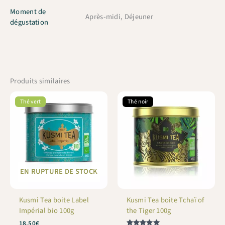
Moment de
Après-midi, Déjeuner
dégustation
Produits similaires
Thé vert
Thé noir
EN RUPTURE DE STOCK
Kusmi Tea boite Label
Kusmi Tea boite Tchaï of
Impérial bio 100g
the Tiger 100g
18,50
€