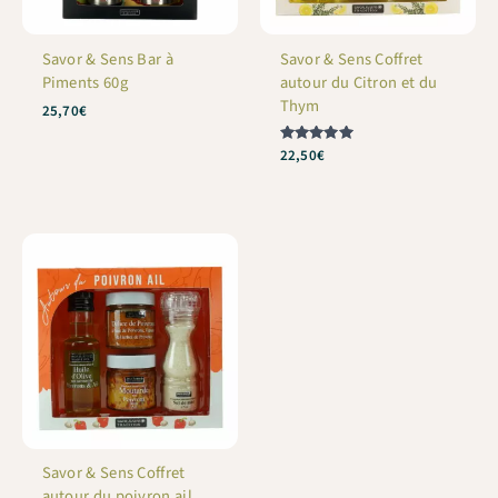
Savor & Sens Bar à
Savor & Sens Coffret
Piments 60g
autour du Citron et du
Thym
25,70
€
Note
22,50
€
5
sur 5
Savor & Sens Coffret
autour du poivron ail