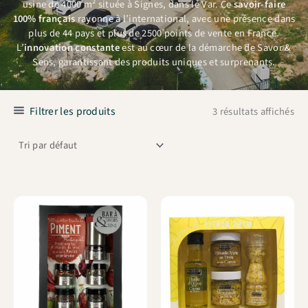
usine de 4000 m² située à Signes, dans le Var. Ce
savoir-faire
100% français
rayonne à l’international, avec une présence dans
plus de 44 pays et plus de 2500 points de vente en France.
L’
innovation constante
est au cœur de la démarche de Savor &
Sens, garantissant des produits uniques et surprenants.
Filtrer les produits
3 résultats affichés