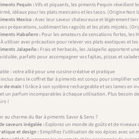
piments Pequin :
Vifs et piquants, les piments Pequin réveillent l
firmé, idéaux pour les plats mexicains et les tacos. (Origine Non 
piments Mexico :
Avec leur saveur chaleureuse et légèrement terr
 vos préparations, sublimant les ragoûts et les plats mijotés. (Or
piments Habañero :
Pour les amateurs de sensations fortes, les 
À utiliser avec précaution pour relever vos plats exotiques et le
piments Jalapeño :
Frais et herbacés, les Jalapeño apportent une
cidulée, parfaits pour accompagner vos fajitas, pizzas et salade
ble : votre allié pour une cuisine créative et pratique
inclus dans le coffret Bar à piments est conçu pour simplifier vo
×
r de main !
Grâce à son système rechargeable et ses lames en in
Bienvenue chez Cafés Querry !
et un parfum incomparables à chaque utilisation. Plus besoin de
Profitez de -10% sur votre première commande (hors
irs !
abonnements, machines à café, bouilloires, machines à thé
et chèques cadeau et offres promotionnelles en cours).
 au charme du Bar à piments Savor & Sens ?
Copiez le code ci-dessous, puis collez-le dans le champ
de saveurs inégalée :
Explorez un monde de goûts et de niveaux d
"Code promo" de votre panier.
atique et design :
Simplifiez l’utilisation de vos épices avec un 