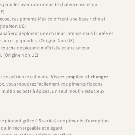
es papilles avec une intensité chaleureuse et un
UE)
euse, ces piments Mexico offrent une base riche et
igine Non UE)
Habañero déploient une chaleur intense mais fruitée et
s sauces piquantes. (Origine Non UE)
 touche de piquant maîtrisée et une saveur
s. (Origine Non UE)
tre expérience culinaire.
Vissez, empilez, et changez
ox, vous moudrez facilement vos piments flocons
 multiples pots à épices, un seul moulin astucieux
e piquant grâce à 5 variétés de piments d’exception.
moulin rechargeable et élégant.