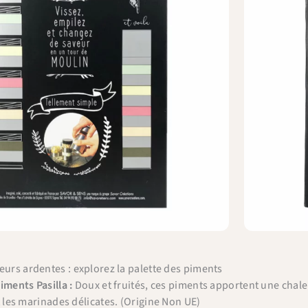
eurs ardentes : explorez la palette des piments
iments Pasilla :
Doux et fruités, ces piments apportent une chaleu
t les marinades délicates. (Origine Non UE)