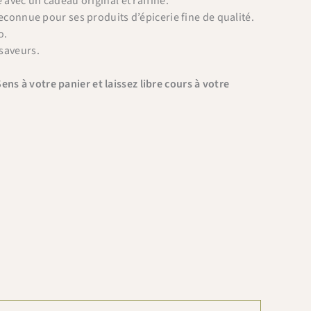
avec un cadeau original et raffiné.
econnue pour ses produits d’épicerie fine de qualité.
o.
 saveurs.
ns à votre panier et laissez libre cours à votre