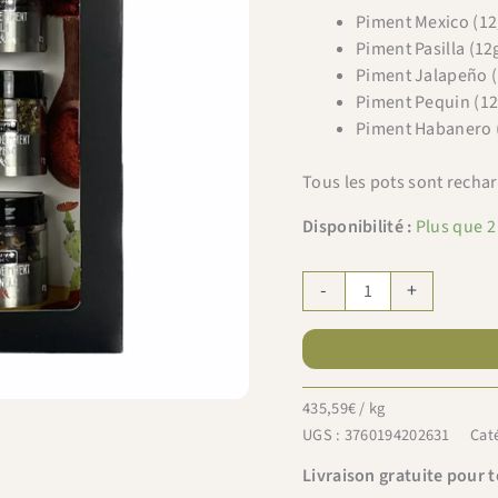
Piment Mexico (12g
Piment Pasilla (12g
Piment Jalapeño (1
Piment Pequin (12g
Piment Habanero (
Tous les pots sont recha
Disponibilité :
Plus que 2
quantité
-
+
de
Savor
&
Sens
435,59
€
/ kg
Bar
UGS :
3760194202631
Cat
à
Piments
Livraison gratuite pour 
60g