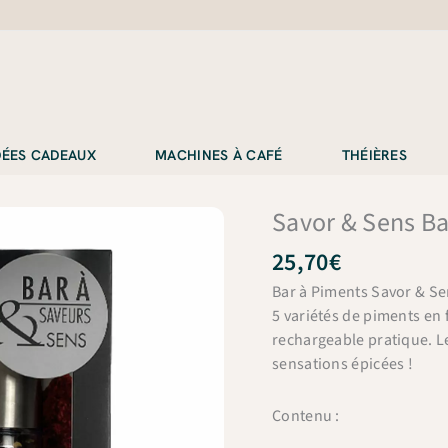
IDÉES CADEAUX
MACHINES À CAFÉ
THÉIÈRES
Savor & Sens Ba
25,70
€
Bar à Piments Savor & Sen
5 variétés de piments en
rechargeable pratique. L
sensations épicées !
Contenu :