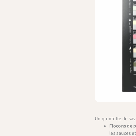
Un quintette de sav
Flocons de p
les sauces e