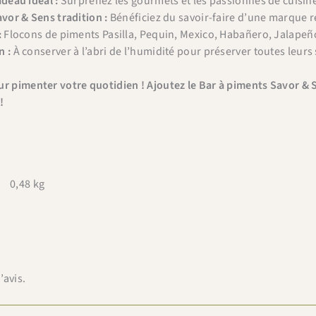
adeau idéal :
Surprenez les gourmets et les passionnés de cuisine 
BIENVENUE10
Copier & fermer
avor & Sens tradition :
Bénéficiez du savoir-faire d’une marque r
:
Flocons de piments Pasilla, Pequin, Mexico, Habañero, Jalapeñ
n :
À conserver à l’abri de l’humidité pour préserver toutes leurs
r pimenter votre quotidien ! Ajoutez le Bar à piments Savor & Se
!
0,48 kg
’avis.