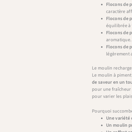
Flocons de 
caractère af
Flocons de 
équilibrée à
Flocons de 
aromatique. 
Flocons de 
légèrement a
Le moulin rechargea
Le moulin à piment 
de saveur en un tou
pour une fraîcheur 
pour varier les plais
Pourquoi succomber
Une variété 
Un moulin pr