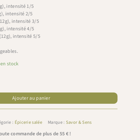
), intensité 1/5
), intensité 2/5
2g), intensité 3/5
), intensité 4/5
12g), intensité 5/5
rgeables.
 en stock
Ajouter au panier
égorie :
Épicerie salée
Marque :
Savor & Sens
toute commande de plus de 55 € !