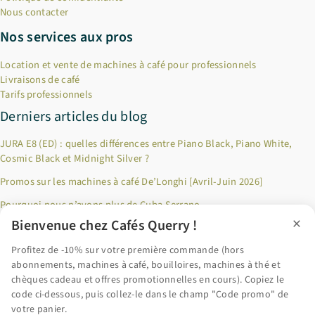
Nous contacter
Nos services aux pros
Location et vente de machines à café pour professionnels
Livraisons de café
Tarifs professionnels
Derniers articles du blog
JURA E8 (ED) : quelles différences entre Piano Black, Piano White,
Cosmic Black et Midnight Silver ?
Promos sur les machines à café De’Longhi [Avril-Juin 2026]
Pourquoi nous n’avons plus de Cuba Serrano
×
Bienvenue chez Cafés Querry !
Jusqu’à 100€ remboursés sur les produits Riviera & Bar ! [Décembre
2024]
Profitez de -10% sur votre première commande (hors
abonnements, machines à café, bouilloires, machines à thé et
Pourquoi privilégier le café en grains fraîchement torréfié ?
chèques cadeau et offres promotionnelles en cours). Copiez le
code ci-dessous, puis collez-le dans le champ "Code promo" de
Accéder au blog
votre panier.