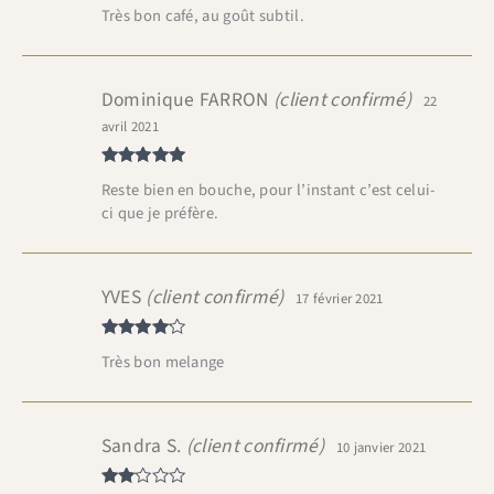
Note
5
sur
Très bon café, au goût subtil.
5
Dominique FARRON
(client confirmé)
22
avril 2021
Note
5
sur
Reste bien en bouche, pour l’instant c’est celui-
5
ci que je préfère.
YVES
(client confirmé)
17 février 2021
Note
4
Très bon melange
sur 5
Sandra S.
(client confirmé)
10 janvier 2021