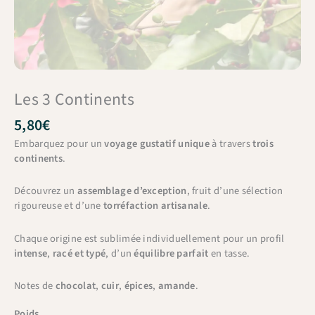
Les 3 Continents
5,80
€
Embarquez pour un
voyage gustatif unique
à travers
trois
continents
.
Découvrez un
assemblage d’exception
, fruit d’une sélection
rigoureuse et d’une
torréfaction artisanale
.
Chaque origine est sublimée individuellement pour un profil
intense
,
racé et typé
, d’un
équilibre parfait
en tasse.
Notes de
chocolat
,
cuir
,
épices
,
amande
.
Poids