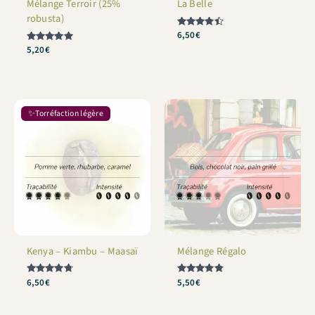
Mélange Terroir (25%
La Belle
robusta)
Note
6,50
€
4.38
Note
5,20
€
sur 5
5
sur 5
✨Torréfaction légère
Kenya – Kiambu – Maasaï
Mélange Régalo
Note
6,50
€
Note
5,50
€
4.71
4.79
sur 5
sur 5