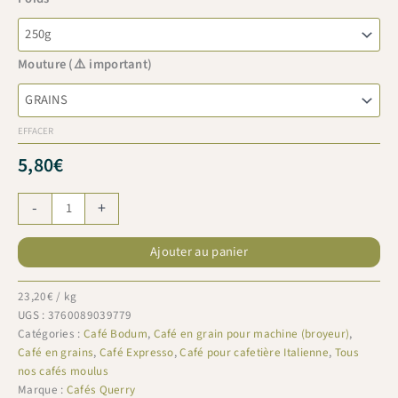
Mouture (⚠️ important)
EFFACER
5,80
€
quantité
-
+
de
Les
Ajouter au panier
3
Continents
23,20
€
/ kg
UGS :
3760089039779
Catégories :
Café Bodum
,
Café en grain pour machine (broyeur)
,
Café en grains
,
Café Expresso
,
Café pour cafetière Italienne
,
Tous
nos cafés moulus
Marque :
Cafés Querry