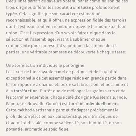
L’équilibre parfait de saveurs obtenu par la combinaison de ces
trois origines différentes aboutit à une tasse profondément
typée
. Cela signifie que son caractère est marqué,
reconnaissable, et qu’il offre une expression fidèle des terroirs
dont il est issu, tout en créant une nouvelle harmonie par leur
union. C’est l’expression d’un savoir-faire unique dans la
sélection et l’assemblage, visant à sublimer chaque
composante pour un résultat supérieur à la somme de ses
parties, une véritable promesse de découverte à chaque tasse.
Une torréfaction individuelle par origine
Le secret de l’incroyable panel de parfums et de la qualité
exceptionnelle de cet assemblage réside en grande partie dans
le soin apporté à chaque étape de sa fabrication, et notamment
à la
torréfaction
. Plutôt que de mélanger les grains verts et de
les torréfier ensemble, chaque café d’origine (Guatemala, Inde,
Papouasie-Nouvelle-Guinée) est
torréfié individuellement
.
Cette méthode artisanale permet d’adapter précisément le
profil de torréfaction aux caractéristiques intrinsèques de
chaque lot de café, comme sa densité, son humidité, ou son
potentiel aromatique spécifique.