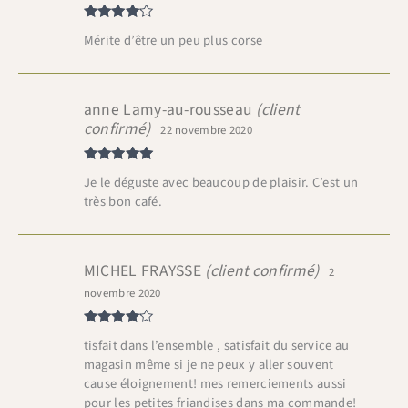
Note
4
Mérite d’être un peu plus corse
sur 5
anne Lamy-au-rousseau
(client
confirmé)
22 novembre 2020
Note
5
sur
Je le déguste avec beaucoup de plaisir. C’est un
5
très bon café.
MICHEL FRAYSSE
(client confirmé)
2
novembre 2020
Note
4
tisfait dans l’ensemble , satisfait du service au
sur 5
magasin même si je ne peux y aller souvent
cause éloignement! mes remerciements aussi
pour les petites friandises dans ma commande!