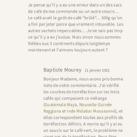
Note
Je pense qu’il y a eu une erreur dans un des sacs
2
sur
de café de ma commande ou un autre soucis…
5
Le café avait le goût de café “brûlé”… 500g qu’on
a fini par jeter parce que vraiment inbuvable. Les
autres sachets impeccables… Je ne sais pas trop
ce qu’il y a eu j’avoue. Mais sinon nous sommes
fidèles aux 3 continents depuis longtemps
maintenant et l’aimons toujours autant ?
Baptiste Mourey
11 janvier 2021
Bonjour Madame, nous avons pris bonne
note de votre commentaire. J’ai vérifié
les courbes de torréfaction sur les trois
cafés qui composent ce mélange
(
Guatemala Maya
,
Nouvelle-Guinée
Raggiana
et
Inde Malabar Moussonné
), et
elles correspondent toutes aux profils de
torréfaction définis. A moins qu’il y ai eu
un soucis sur le café vert, le problème ne
vient pas de la torréfaction. Peut-être