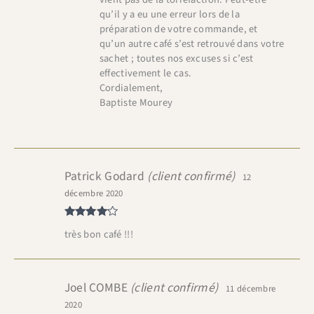
qu’il y a eu une erreur lors de la
préparation de votre commande, et
qu’un autre café s’est retrouvé dans votre
sachet ; toutes nos excuses si c’est
effectivement le cas.
Cordialement,
Baptiste Mourey
Patrick Godard
(client confirmé)
12
décembre 2020
Note
4
très bon café !!!
sur 5
Joel COMBE
(client confirmé)
11 décembre
2020