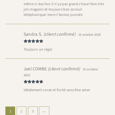
même si des fois il n’ya pas grand chose! Non très
joli magasin et toujours bon acceuil
téléphonique! merci! bonne journée
Sandra S.
(client confirmé)
15 octobre 2020
Note
5
sur
Toujours un régal
5
Joel COMBE
(client confirmé)
10 octobre
2020
Note
5
sur
Idéalement corsé et fruité sans être amer
5
1
2
3
→