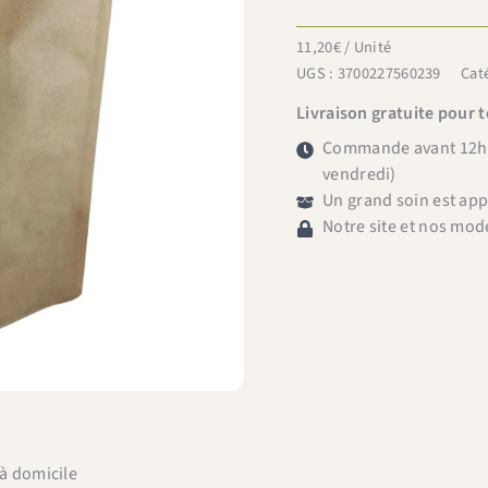
11,20
€
/ Unité
UGS :
3700227560239
Cat
Livraison gratuite pour 
Commande avant 12h =
vendredi)
Un grand soin est ap
Notre site et nos mod
 à domicile