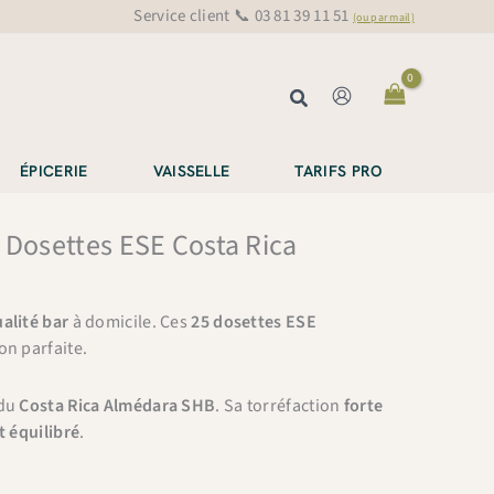
Service client 📞 03 81 39 11 51
(ou par mail)
Rechercher
ÉPICERIE
VAISSELLE
TARIFS PRO
 Dosettes ESE Costa Rica
alité bar
à domicile. Ces
25 dosettes ESE
on parfaite.
 du
Costa Rica Almédara SHB
. Sa torréfaction
forte
t équilibré
.