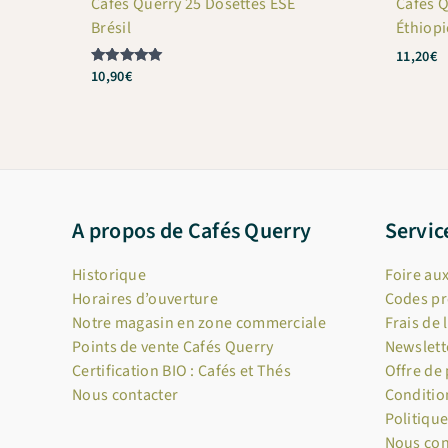
Cafés Querry 25 Dosettes ESE
Cafés Q
Brésil
Éthiop
11,20
€
10,90
€
Note
5
sur 5
A propos de Cafés Querry
Servic
Historique
Foire au
Horaires d’ouverture
Codes p
Notre magasin en zone commerciale
Frais de 
Points de vente Cafés Querry
Newslett
Certification BIO : Cafés et Thés
Offre de
Nous contacter
Conditio
Politique
Nous con