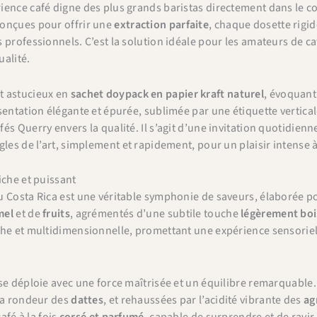
ence café digne des plus grands baristas directement dans le co
Conçues pour offrir une
extraction parfaite
, chaque dosette rigid
professionnels. C’est la solution idéale pour les amateurs de café
alité.
t astucieux en
sachet doypack en papier kraft naturel
, évoquant 
sentation élégante et épurée, sublimée par une étiquette vertica
s Querry envers la qualité. Il s’agit d’une invitation quotidienne
gles de l’art, simplement et rapidement, pour un plaisir intense
iche et puissant
 Costa Rica est une véritable symphonie de saveurs, élaborée pou
mel
et de
fruits
, agrémentés d’une subtile touche
légèrement bo
he et multidimensionnelle, promettant une expérience sensoriell
se déploie avec une force maîtrisée et un équilibre remarquabl
 la rondeur des
dattes
, et rehaussées par l’acidité vibrante des
ag
café à la fois
corsé et parfumé
, capable de surprendre et de ravir 