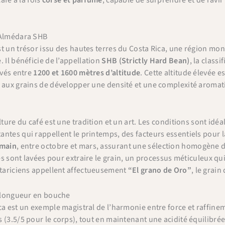
 Almédara SHB
t un trésor issu des hautes terres du Costa Rica, une région mo
 Il bénéficie de l’appellation
SHB (Strictly Hard Bean)
, la class
ivés entre
1200 et 1600 mètres d’altitude
. Cette altitude élevée e
 aux grains de développer une densité et une complexité aromati
lture du café est une tradition et un art. Les conditions sont idéa
ntes qui rappellent le printemps, des facteurs essentiels pour la
 main
, entre octobre et mars, assurant une sélection homogène d
ses sont lavées pour extraire le grain, un processus méticuleux qui
stariciens appellent affectueusement
“El grano de Oro”
, le grain 
t longueur en bouche
ca est un exemple magistral de l’harmonie entre force et raffine
 (3.5/5 pour le corps), tout en maintenant une acidité équilibrée