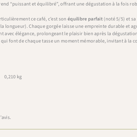
 rend “puissant et équilibré”, offrant une dégustation à la fois r
×
Bienvenue chez Cafés Querry !
rticulièrement ce café, c’est son
équilibre parfait
(noté 5/5) et sa
 la longueur). Chaque gorgée laisse une empreinte durable et agré
Profitez de -10% sur votre première commande (hors
t avec élégance, prolongeant le plaisir bien après la dégustation
abonnements, machines à café, bouilloires, machines à thé
 qui font de chaque tasse un moment mémorable, invitant à la co
et chèques cadeau et offres promotionnelles en cours).
Copiez le code ci-dessous, puis collez-le dans le champ
"Code promo" de votre panier.
BIENVENUE10
Copier & fermer
0,210 kg
’avis.