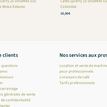
uerry 25 Dosettes ESE
Cafés Querry 25 Dosettes E
ie Moka Sidamo
Colombie
10,90
€
e clients
Nos services aux pro
x questions
Location et vente de machine
romo
pour professionnels
livraison
Livraisons de café
er
Tarifs professionnels
 parrainage
ns générales de vente
 de confidentialité
tacter