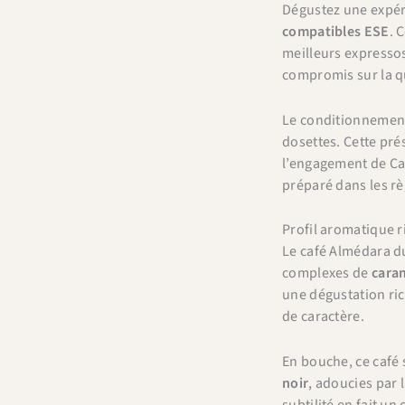
Dégustez une expéri
compatibles ESE
. 
meilleurs expressos 
compromis sur la qu
Le conditionnemen
dosettes. Cette pré
l’engagement de Café
préparé dans les rè
Profil aromatique r
Le café Almédara du
complexes de
cara
une dégustation ric
de caractère.
En bouche, ce café 
noir
, adoucies par
subtilité en fait un 