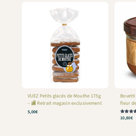
VUEZ Petits glacés de Mouthe 175g
Bovetti
– 🏬 Retrait magasin exclusivement
fleur d
5,00
€
10,80
€
Note
5
sur 5