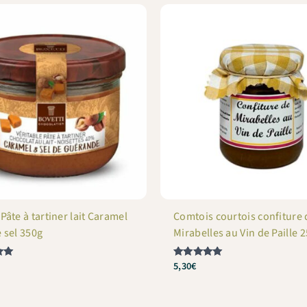
 Pâte à tartiner lait Caramel
Comtois courtois confiture 
e sel 350g
Mirabelles au Vin de Paille 
5,30
€
Note
5
sur 5