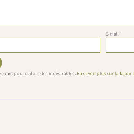
Profitez de -10% sur votre première commande (hors
abonnements, machines à café, bouilloires, machines à thé
et chèques cadeau et offres promotionnelles en cours).
Copiez le code ci-dessous, puis collez-le dans le champ
"Code promo" de votre panier.
E-mail
*
BIENVENUE10
Copier & fermer
 Akismet pour réduire les indésirables.
En savoir plus sur la faço