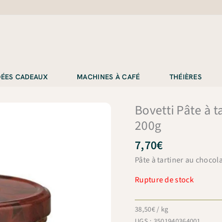
IDÉES CADEAUX
MACHINES À CAFÉ
THÉIÈRES
Bovetti Pâte à t
200g
7,70
€
Pâte à tartiner au chocolat
Rupture de stock
38,50
€
/ kg
UGS :
3501940364001