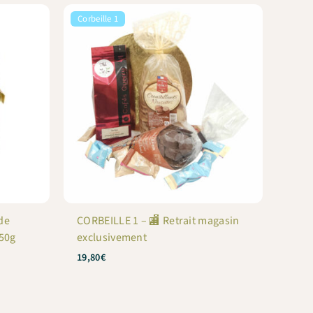
Corbeille 1
de
CORBEILLE 1 – 🏬 Retrait magasin
250g
exclusivement
19,80
€