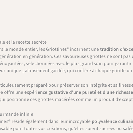
le et la recette secrète
ers le monde entier, les Griottines® incarnent une
tradition d’exc
génération en génération. Ces savoureuses griottes ne sont pas de
énoyautées, sélectionnées avec le plus grand soin pour garantir 
eur unique, jalousement gardée, qui confère à chaque griotte un
ticuleusement préparé pour préserver son intégrité et sa fines
e offre une
expérience gustative d’une pureté et d’une richess
qui positionne ces griottes macérées comme un produit d’exceptio
urmande infinie
tines® réside également dans leur incroyable
polyvalence culinai
isable pour toutes vos créations, qu’elles soient sucrées ou salé