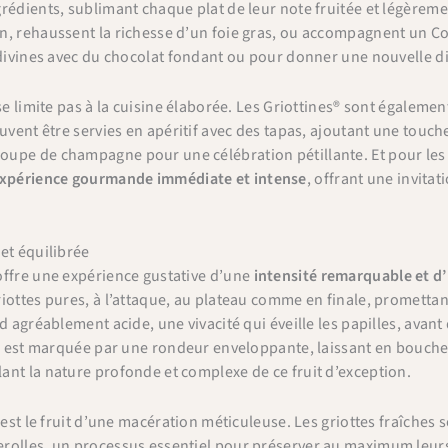
rédients, sublimant chaque plat de leur note fruitée et légèremen
n, rehaussent la richesse d’un foie gras, ou accompagnent un C
 divines avec du chocolat fondant ou pour donner une nouvelle d
 se limite pas à la cuisine élaborée. Les Griottines® sont égalem
euvent être servies en apéritif avec des tapas, ajoutant une tou
pe de champagne pour une célébration pétillante. Et pour les p
xpérience gourmande immédiate et intense
, offrant une invita
et équilibrée
offre une expérience gustative d’une
intensité remarquable et d’
iottes pures, à l’attaque, au plateau comme en finale, promettan
×
Bienvenue chez Cafés Querry !
d agréablement acide, une vivacité qui éveille les papilles, avant 
le est marquée par une rondeur enveloppante, laissant en bouch
Profitez de -10% sur votre première commande (hors
nt la nature profonde et complexe de ce fruit d’exception.
abonnements, machines à café, bouilloires, machines à thé
et chèques cadeau et offres promotionnelles en cours).
Copiez le code ci-dessous, puis collez-le dans le champ
l est le fruit d’une macération méticuleuse. Les griottes fraîche
"Code promo" de votre panier.
olles, un processus essentiel pour préserver au maximum leurs a