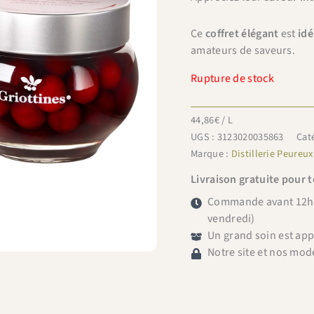
Ce
coffret élégant
est
idé
amateurs de saveurs.
Rupture de stock
44,86
€
/ L
UGS :
3123020035863
Cat
Marque :
Distillerie Peureux
Livraison gratuite pour 
Commande avant 12h =
vendredi)
Un grand soin est ap
Notre site et nos mod