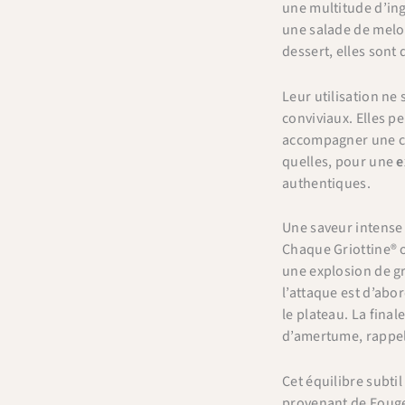
une multitude d’ing
une salade de melo
dessert, elles sont
Leur utilisation ne
conviviaux. Elles p
accompagner une cou
quelles, pour une
e
authentiques.
Une saveur intense 
Chaque Griottine® 
une explosion de gr
l’attaque est d’abor
le plateau. La fina
d’amertume, rappela
Cet équilibre subti
provenant de Fouger