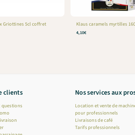
 Griottines 5cl coffret
Klaus caramels myrtilles 16
4,10
€
e clients
Nos services aux pro
x questions
Location et vente de machine
romo
pour professionnels
livraison
Livraisons de café
er
Tarifs professionnels
 parrainage