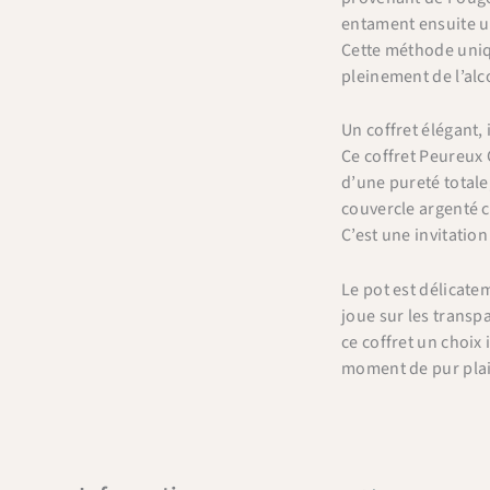
entament ensuite un
Cette méthode uniqu
pleinement de l’alc
Un coffret élégant, 
Ce coffret Peureux G
d’une pureté totale,
couvercle argenté c
C’est une invitatio
Le pot est délicat
joue sur les transp
ce coffret un choix
moment de pur plais