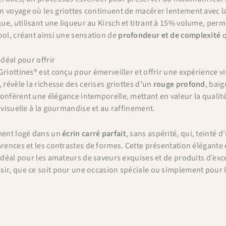
 voyage où les griottes continuent de macérer lentement avec la 
e, utilisant une liqueur au Kirsch et titrant à 15% volume, perm
BIENVENUE10
Copier & fermer
ool, créant ainsi une sensation de
profondeur et de complexité
q
idéal pour offrir
riottines® est conçu pour émerveiller et offrir une expérience vis
 révèle la richesse des cerises griottes d’un
rouge profond
, bai
onfèrent une élégance intemporelle, mettant en valeur la qualité e
n visuelle à la gourmandise et au raffinement.
ement logé dans un
écrin carré parfait
, sans aspérité, qui, teinté d
arences et les contrastes de formes. Cette présentation élégante
 idéal pour les amateurs de saveurs exquises et de produits d’exc
ir, que ce soit pour une occasion spéciale ou simplement pour le 