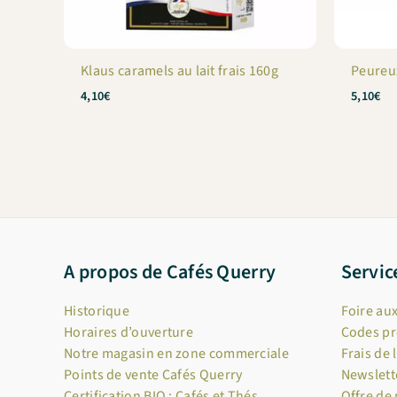
Klaus caramels au lait frais 160g
Peureux
4,10
€
5,10
€
A propos de Cafés Querry
Servic
Historique
Foire au
Horaires d’ouverture
Codes p
Notre magasin en zone commerciale
Frais de 
Points de vente Cafés Querry
Newslett
Certification BIO : Cafés et Thés
Offre de