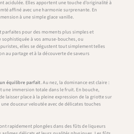
t acidulée. Elles apportent une touche d’originalité à
omté affiné avec une harmonie surprenante. En
imension à une simple glace vanille.
ent parfaites pour des moments plus simples et
che sophistiquée à vos amuse-bouches, ou
uristes, elles se dégustent tout simplement telles
tion au partage et à la découverte de saveurs
un équilibre parfait
. Au nez, la dominance est claire :
t une immersion totale dans le fruit. En bouche,
de laisser place à la pleine expression de la griotte sur
e une douceur veloutée avec de délicates touches
s sont rapidement plongées dans des fûts de liqueurs
rômes délicats et leurs qualités physiques. Les fûts