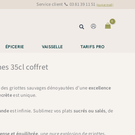
Service client 📞 03 81 39 11 51
(ou par mail)
Rechercher
ÉPICERIE
VAISSELLE
TARIFS PRO
es 35cl coffret
, des griottes sauvages dénoyautées d’une
excellence
ecrète
est unique.
ande
est infinie. Sublimez vos plats
sucrés ou salés
, de
ense et équilibrée
, une pure explosion de griottes.