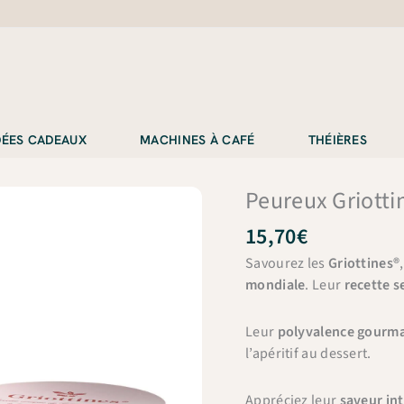
IDÉES CADEAUX
MACHINES À CAFÉ
THÉIÈRES
Peureux Griottin
15,70
€
Savourez les
Griottines®
mondiale
. Leur
recette s
Leur
polyvalence gourm
l’apéritif au dessert.
Appréciez leur
saveur int