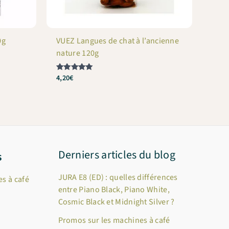
0g
VUEZ Langues de chat à l’ancienne
nature 120g
4,20
€
Note
5
sur 5
Derniers articles du blog
s
JURA E8 (ED) : quelles différences
s à café
entre Piano Black, Piano White,
Cosmic Black et Midnight Silver ?
Promos sur les machines à café