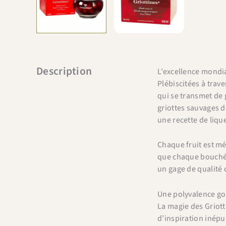
Description
L’excellence mondia
Plébiscitées à trav
qui se transmet de 
griottes sauvages d
une recette de liqu
Chaque fruit est mé
que chaque bouché
un gage de qualité 
Une polyvalence go
La magie des Griot
d’inspiration inépu