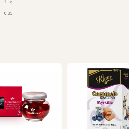
1 kg
0,35