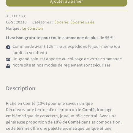
Ajouter au panier
Comptoir
Terrine
au
31,11
€
/ kg
Comté
UGS :
20218
Catégories :
Épicerie
,
Épicerie salée
180g
Marque :
Le Comptoir
Livraison gratuite pour toute commande de plus de 55 € !
Commande avant 12h = nous expédions le jour même (du
lundi au vendredi)
Un grand soin est apporté au colisage de votre commande
Notre site et nos modes de règlement sont sécurisés
Description
Riche en Comté (10%) pour une saveur unique
Découvrez une terrine d’exception où le
Comté
, fromage
emblématique de caractère, joue un rôle central. Avec une
généreuse proportion de
10% de Comté
dans sa composition,
cette terrine offre une palette aromatique unique et une