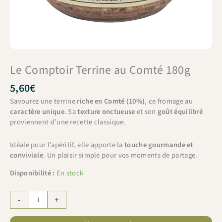
Le Comptoir Terrine au Comté 180g
5,60
€
Savourez une terrine
riche en Comté (10%)
, ce fromage au
caractère unique
. Sa
texture onctueuse
et son
goût équilibré
proviennent d’une recette classique.
Idéale pour l’apéritif, elle apporte la
touche gourmande et
conviviale
. Un plaisir simple pour vos moments de partage.
Disponibilité :
En stock
quantité
-
+
de
Le