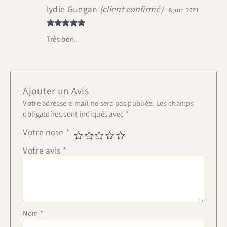
lydie Guegan
(client confirmé)
8 juin 2021
Note
5
sur
Très bon.
5
Ajouter un Avis
Votre adresse e-mail ne sera pas publiée.
Les champs
obligatoires sont indiqués avec
*
Votre note
*
Votre avis
*
Nom
*