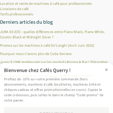
Location et vente de machines à café pour professionnels
Livraisons de café
Tarifs professionnels
Derniers articles du blog
JURA E8 (ED) : quelles différences entre Piano Black, Piano White,
Cosmic Black et Midnight Silver ?
Promos sur les machines à café De’Longhi [Avril-Juin 2026]
Pourquoi nous n’avons plus de Cuba Serrano
×
Bienvenue chez Cafés Querry !
Jusqu’à 100€ remboursés sur les produits Riviera & Bar ! [Décembre
2024]
Profitez de -10% sur votre première commande (hors
abonnements, machines à café, bouilloires, machines à thé et
Pourquoi privilégier le café en grains fraîchement torréfié ?
chèques cadeau et offres promotionnelles en cours). Copiez le
code ci-dessous, puis collez-le dans le champ "Code promo" de
Accéder au blog
votre panier.
BIENVENUE10