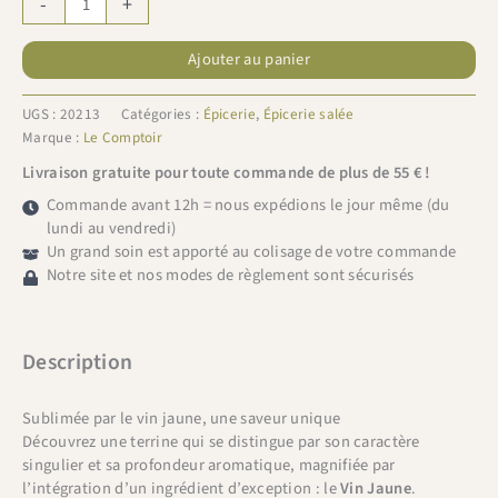
-
+
de
Le
Ajouter au panier
Comptoir
Terrine
au
UGS :
20213
Catégories :
Épicerie
,
Épicerie salée
Poulet
Marque :
Le Comptoir
Vin
Livraison gratuite pour toute commande de plus de 55 € !
jaune
Commande avant 12h = nous expédions le jour même (du
90g
lundi au vendredi)
Un grand soin est apporté au colisage de votre commande
Notre site et nos modes de règlement sont sécurisés
Description
Sublimée par le vin jaune, une saveur unique
Découvrez une terrine qui se distingue par son caractère
singulier et sa profondeur aromatique, magnifiée par
l’intégration d’un ingrédient d’exception : le
Vin Jaune
.