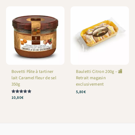
Bovetti Pâte à tartiner
Bauletti Citron 200g – 🏬
lait Caramel fleur de sel
Retrait magasin
350g
exclusivement
5,80
€
Note
10,80
€
5
sur 5