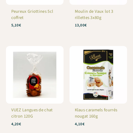
Peureux Griottines 5cl
Moulin de Vaux lot 3
coffret
rillettes 3x80g
5,10
€
13,00
€
VUEZ Langues de chat
Klaus caramels fourrés
citron 120G
nougat 160g
4,20
€
4,10
€