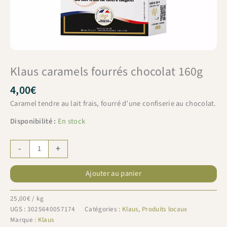
Klaus caramels fourrés chocolat 160g
4,00
€
Caramel tendre au lait frais, fourré d’une confiserie au chocolat.
Disponibilité :
En stock
quantité
-
+
de
Klaus
Ajouter au panier
caramels
fourrés
chocolat
25,00
€
/ kg
160g
UGS :
3025640057174
Catégories :
Klaus
,
Produits locaux
Marque :
Klaus