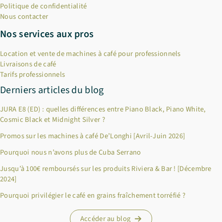
Politique de confidentialité
Nous contacter
Nos services aux pros
Location et vente de machines à café pour professionnels
Livraisons de café
Tarifs professionnels
Derniers articles du blog
JURA E8 (ED) : quelles différences entre Piano Black, Piano White,
Cosmic Black et Midnight Silver ?
Promos sur les machines à café De’Longhi [Avril-Juin 2026]
Pourquoi nous n’avons plus de Cuba Serrano
×
Bienvenue chez Cafés Querry !
Jusqu’à 100€ remboursés sur les produits Riviera & Bar ! [Décembre
2024]
Profitez de -10% sur votre première commande (hors
abonnements, machines à café, bouilloires, machines à thé et
Pourquoi privilégier le café en grains fraîchement torréfié ?
chèques cadeau et offres promotionnelles en cours). Copiez le
code ci-dessous, puis collez-le dans le champ "Code promo" de
Accéder au blog