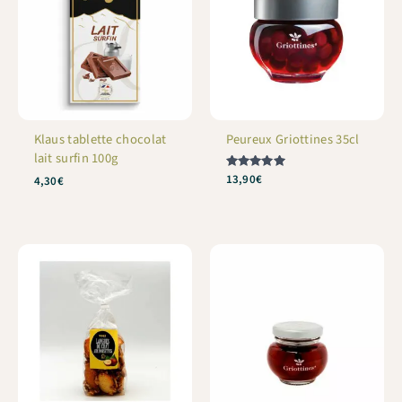
Klaus tablette chocolat
Peureux Griottines 35cl
lait surfin 100g
Note
13,90
€
4,30
€
5
sur 5