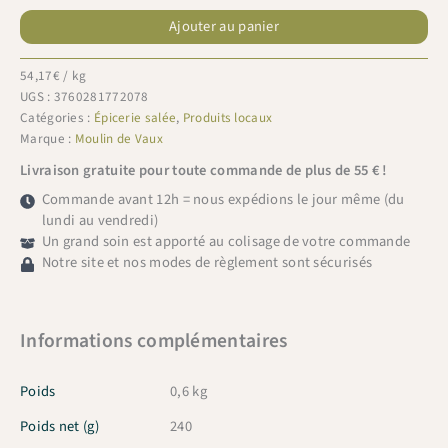
Moulin
Ajouter au panier
de
Vaux
lot
54,17
€
/ kg
3
UGS :
3760281772078
rillettes
Catégories :
Épicerie salée
,
Produits locaux
3x80g
Marque :
Moulin de Vaux
Livraison gratuite pour toute commande de plus de 55 € !
Commande avant 12h = nous expédions le jour même (du
lundi au vendredi)
Un grand soin est apporté au colisage de votre commande
Notre site et nos modes de règlement sont sécurisés
Informations complémentaires
Poids
0,6 kg
Poids net (g)
240