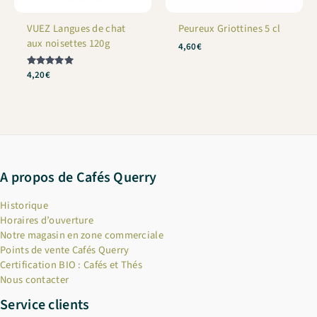
VUEZ Langues de chat
Peureux Griottines 5 cl
aux noisettes 120g
4,60
€
Note
4,20
€
5.00
sur 5
A propos de Cafés Querry
Historique
Horaires d’ouverture
Notre magasin en zone commerciale
Points de vente Cafés Querry
Certification BIO : Cafés et Thés
Nous contacter
Service clients