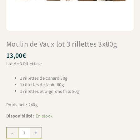
Moulin de Vaux lot 3 rillettes 3x80g
13,00
€
Lot de 3 Rillettes :
1 rillettes de canard 80g
1 rillettes de lapin 80g
1 rillettes et oignions frits 80g
Poids net : 240g
Disponibilité :
En stock
quantité
-
+
de