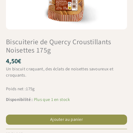
Biscuiterie de Quercy Croustillants
Noisettes 175g
4,50
€
Un biscuit craquant, des éclats de noisettes savoureux et
croquants.
Poids net :175g
Disponibilité :
Plus que 1 en stock
quantité
de
Ajouter au panier
Biscuiterie
de