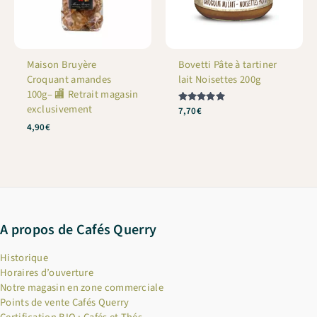
Maison Bruyère
Bovetti Pâte à tartiner
Croquant amandes
lait Noisettes 200g
100g– 🏬 Retrait magasin
exclusivement
Note
7,70
€
5.00
4,90
€
sur 5
A propos de Cafés Querry
Historique
Horaires d’ouverture
Notre magasin en zone commerciale
Points de vente Cafés Querry