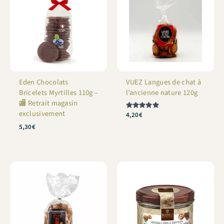
Eden Chocolats
VUEZ Langues de chat à
Bricelets Myrtilles 110g –
l’ancienne nature 120g
🏬 Retrait magasin
exclusivement
Note
4,20
€
5
5,30
€
sur 5