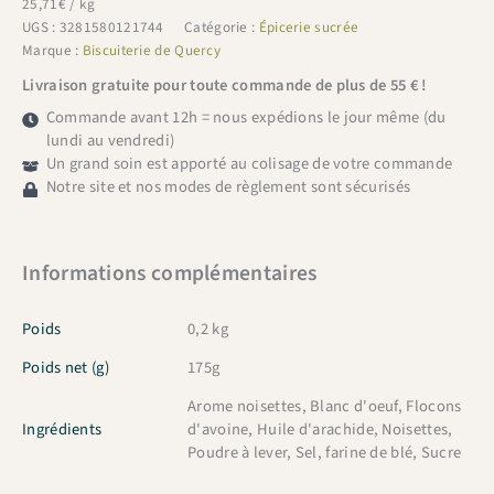
25,71
€
/ kg
Quercy
UGS :
3281580121744
Catégorie :
Épicerie sucrée
Croustillants
Marque :
Biscuiterie de Quercy
Noisettes
Livraison gratuite pour toute commande de plus de 55 € !
175g
Commande avant 12h = nous expédions le jour même (du
lundi au vendredi)
Un grand soin est apporté au colisage de votre commande
Notre site et nos modes de règlement sont sécurisés
Informations complémentaires
Poids
0,2 kg
Poids net (g)
175g
Arome noisettes, Blanc d'oeuf, Flocons
Ingrédients
d'avoine, Huile d'arachide, Noisettes,
Poudre à lever, Sel, farine de blé, Sucre