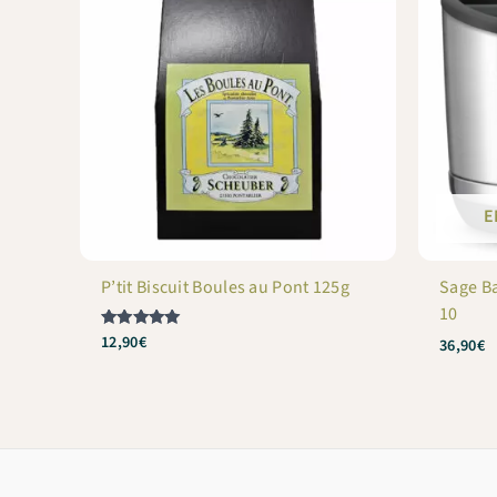
E
P’tit Biscuit Boules au Pont 125g
Sage B
10
12,90
€
Note
36,90
€
5
sur 5