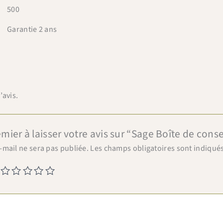
500
Garantie 2 ans
×
Bienvenue chez Cafés Querry !
’avis.
Profitez de -10% sur votre première commande (hors
abonnements, machines à café, bouilloires, machines à thé
et chèques cadeau et offres promotionnelles en cours).
mier à laisser votre avis sur “Sage Boîte de cons
Copiez le code ci-dessous, puis collez-le dans le champ
"Code promo" de votre panier.
-mail ne sera pas publiée.
Les champs obligatoires sont indiqué
BIENVENUE10
Copier & fermer