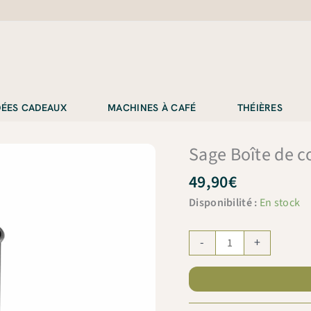
IDÉES CADEAUX
MACHINES À CAFÉ
THÉIÈRES
Sage Boîte de c
49,90
€
Disponibilité :
En stock
quantité
-
+
de
Sage
Boîte
de