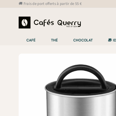
Aller
🚚 Frais de port offerts à partir de 55 €
au
contenu
CAFÉ
THÉ
CHOCOLAT
🎁 