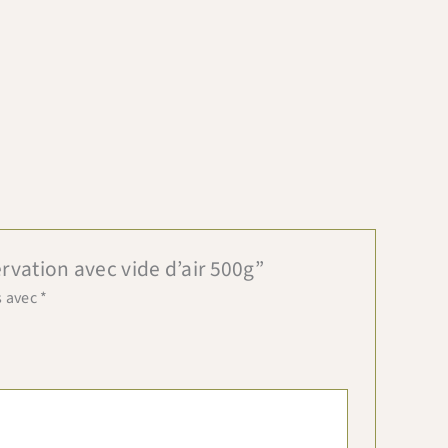
ervation avec vide d’air 500g”
s avec
*