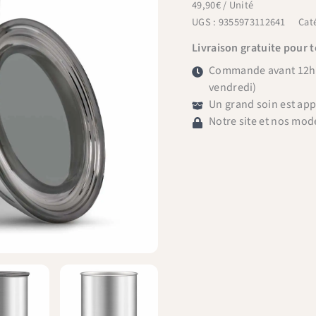
49,90
€
/ Unité
conservation
UGS :
9355973112641
Cat
avec
vide
Livraison gratuite pour 
d'air
Commande avant 12h =
500g
vendredi)
Un grand soin est ap
Notre site et nos mod