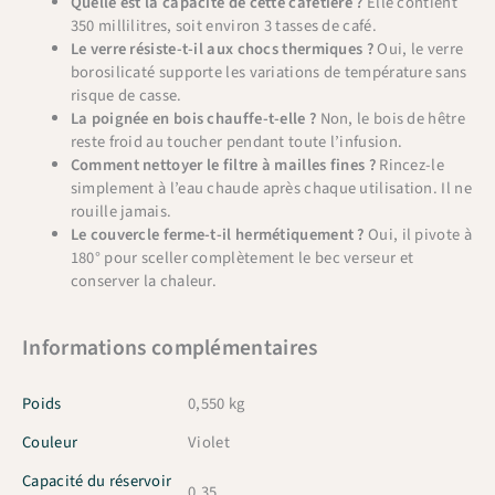
Quelle est la capacité de cette cafetière ?
Elle contient
350 millilitres, soit environ 3 tasses de café.
Le verre résiste-t-il aux chocs thermiques ?
Oui, le verre
borosilicaté supporte les variations de température sans
risque de casse.
La poignée en bois chauffe-t-elle ?
Non, le bois de hêtre
reste froid au toucher pendant toute l’infusion.
Comment nettoyer le filtre à mailles fines ?
Rincez-le
simplement à l’eau chaude après chaque utilisation. Il ne
rouille jamais.
Le couvercle ferme-t-il hermétiquement ?
Oui, il pivote à
180° pour sceller complètement le bec verseur et
conserver la chaleur.
Informations complémentaires
Poids
0,550 kg
Couleur
Violet
Capacité du réservoir
0,35