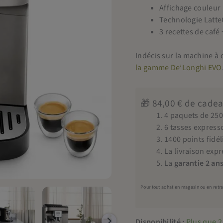
Affichage couleur
Technologie Latte
3 recettes de café
Indécis sur la machine à 
la gamme De’Longhi EVO
🎁 84,00 € de cadea
4 paquets de 250
6 tasses express
1400 points fidé
La livraison expr
La
garantie 2 an
Pour tout achat en magasin ou en retr
Disponibilité :
Plus que 2