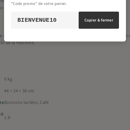
chiato
"Code promo" de votre panier.
no
BIENVENUE10
Copier & fermer
 « Eau chaude » est également disponible pour vous permettre d
de de la machine.
9 kg
44 × 24 × 36 cm
es
Boissons lactées, Café
ir
1.8