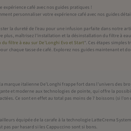
e expérience café avec nos guides pratiques !
ent personnaliser votre expérience café avec nos guides détail
ster la dureté de l’eau pour une infusion parfaite dans notre arti
De plus, maîtrisez l’installation et la désinstallation du filtre à e
 du filtre à eau sur De’Longhi Evo et Start
“. Ces étapes simples 
our chaque tasse de café. Explorez nos guides maintenant et do
 la marque italienne De’Longhi frappe fort dans l’univers des br
nte et moderne aux technologies de pointe, qui offre la possibil
lactées. Ce sont en effet au total pas moins de 7 boissons (si l’o
ailleurs équipée de la carafe à la technologie LatteCrema System
t pas par hasard si les Cappuccino sont si bons.