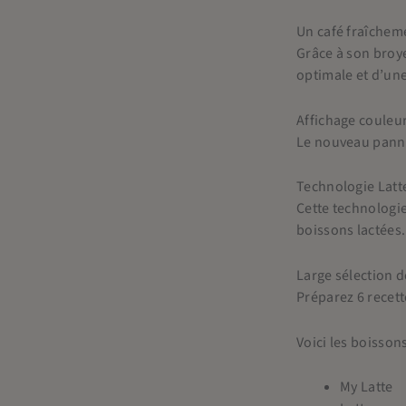
Un café fraîche
Grâce à son broye
optimale et d’un
Affichage couleu
Le nouveau pannea
Technologie Lat
Cette technologie
boissons lactées.
Large sélection d
Préparez 6 recett
Voici les boisson
My Latte