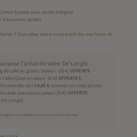
Crema System avec carafe intégrée
 + 3 boissons lactées
choisir ? Consultez notre
comparatif des machines de
.
ux pour l'achat de votre De'Longhi
g de café en grains (valeur ~20 €)
OFFERTS
o Cafés Querry (valeur 30 €)
OFFERTES
lité cumulés soir
14,00 €
reversés en code promo
ess avec assurance (valeur 20 €)
OFFERTE
s
De'Longhi
ait magasin, nous mettons en route votre machine avec vous.
 en stock