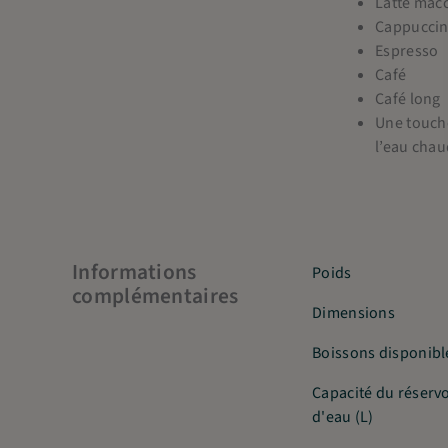
Latte mac
Cappucci
Espresso
Café
Café long
Une touche
l’eau chau
Informations
Poids
complémentaires
Dimensions
Boissons disponibl
Capacité du réservo
d'eau (L)