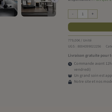
quantité
-
+
de
De'Longhi
Magnifica
EVO
779,00
€
/ Unité
FEB
UGS :
8004399022256
Cat
2981.TB
Livraison gratuite pour 
Commande avant 12h =
vendredi)
Un grand soin est ap
Notre site et nos mod