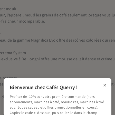
ment moulu
ur, l’appareil moud les grains de café seulement lorsque vous l
e fraîcheur incomparable.
r
u de la gamme Magnifica Evo offre des icônes colorées qui renden
tecrema System
 exclusive à De’Longhi offre une mousse de lait dense et crémeu
e recettes
×
es en un seul geste, dont les classiques espresso, cappuccino et 
Bienvenue chez Cafés Querry !
s disponibles :
Profitez de -10% sur votre première commande (hors
abonnements, machines à café, bouilloires, machines à thé
et chèques cadeau et offres promotionnelles en cours).
Copiez le code ci-dessous, puis collez-le dans le champ