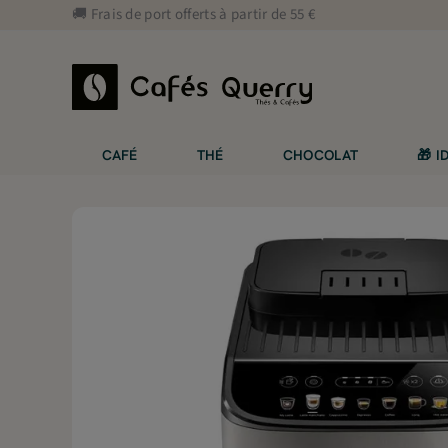
Aller
🚚 Frais de port offerts à partir de 55 €
au
contenu
CAFÉ
THÉ
CHOCOLAT
🎁 