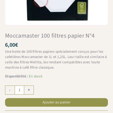
Moccamaster 100 filtres papier N°4
6,00
€
Une boite de 100 filtres papiers spécialement conçus pour les
cafetières Moccamaster de 1L et 1,25L. Leur taille est similaire à
celle des filtres Melitta, les rendant compatibles avec toute
machine à café filtre classique.
Disponibilité :
En stock
quantité
-
+
de
Moccamaster
Ajouter au panier
100
filtres