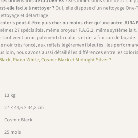
 les dimensions de la JURA E8 ?
Ses dimensions sont de 27 cm (la
"Code promo" de votre panier.
st-elle facile à nettoyer ?
Oui, elle dispose d’un nettoyage One-
nettoyage et détartrage.
BIENVENUE10
Copier & fermer
coloris peut-il être plus cher ou moins cher qu’une autre JURA E
mêmes 27 spécialités, même broyeur P.A.G.2, même système lait,
e tarif vient principalement du coloris et de la finition de façade
e noir très foncé, aux reflets légèrement bleutés ; les performanc
us loin, nous avons aussi détaillé les différences entre les colori
Black, Piano White, Cosmic Black et Midnight Silver ?
.
13 kg
27 × 44,6 × 34,8 cm
Cosmic Black
25 mois