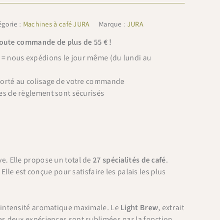
égorie :
Machines à café JURA
Marque :
JURA
toute commande de plus de 55 € !
 nous expédions le jour même (du lundi au
porté au colisage de votre commande
es de règlement sont sécurisés
e. Elle propose un total de
27 spécialités de café
.
lle est conçue pour satisfaire les palais les plus
intensité aromatique maximale. Le
Light Brew
, extrait
es deux expériences sont sublimées par la fonction