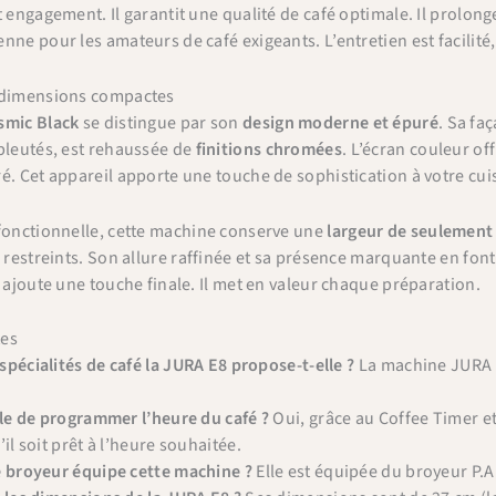
t engagement. Il garantit une qualité de café optimale. Il prolong
nne pour les amateurs de café exigeants. L’entretien est facilit
 dimensions compactes
smic Black
se distingue par son
design moderne et épuré
. Sa fa
bleutés, est rehaussée de
finitions chromées
. L’écran couleur of
é. Cet appareil apporte une touche de sophistication à votre cui
 fonctionnelle, cette machine conserve une
largeur de seulement
 restreints. Son allure raffinée et sa présence marquante en font u
e ajoute une touche finale. Il met en valeur chaque préparation.
tes
×
pécialités de café la JURA E8 propose-t-elle ?
La machine JURA E
Bienvenue chez Cafés Querry !
Profitez de -10% sur votre première commande (hors
ble de programmer l’heure du café ?
Oui, grâce au Coffee Timer et
abonnements, machines à café, bouilloires, machines à thé
il soit prêt à l’heure souhaitée.
et chèques cadeau et offres promotionnelles en cours).
e broyeur équipe cette machine ?
Elle est équipée du broyeur P.A
Copiez le code ci-dessous, puis collez-le dans le champ