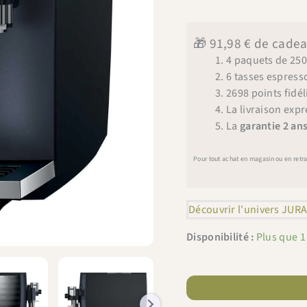
🎁 91,98 € de cadea
4 paquets de 250
6 tasses espress
2698 points fidé
La livraison expr
La
garantie 2 an
Pour tout achat en magasin ou en retr
Découvrir l'univers JUR
Disponibilité :
Plus que 1
quantité
de
JURA