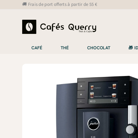
Aller
🚚 Frais de port offerts à partir de 55 €
au
contenu
CAFÉ
THÉ
CHOCOLAT
🎁 