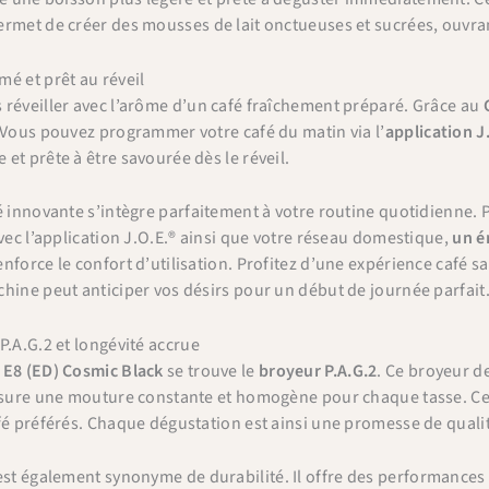
permet de créer des mousses de lait onctueuses et sucrées, ouvra
é et prêt au réveil
réveiller avec l’arôme d’un café fraîchement préparé. Grâce au
 Vous pouvez programmer votre café du matin via l’
application J
et prête à être savourée dès le réveil.
é innovante s’intègre parfaitement à votre routine quotidienne. P
avec l’application J.O.E.® ainsi que votre réseau domestique,
un é
nforce le confort d’utilisation. Profitez d’une expérience café s
hine peut anticiper vos désirs pour un début de journée parfait
P.A.G.2 et longévité accrue
E8 (ED) Cosmic Black
se trouve le
broyeur P.A.G.2
. Ce broyeur de
assure une mouture constante et homogène pour chaque tasse. Cel
fé préférés. Chaque dégustation est ainsi une promesse de quali
st également synonyme de durabilité. Il offre des performances 