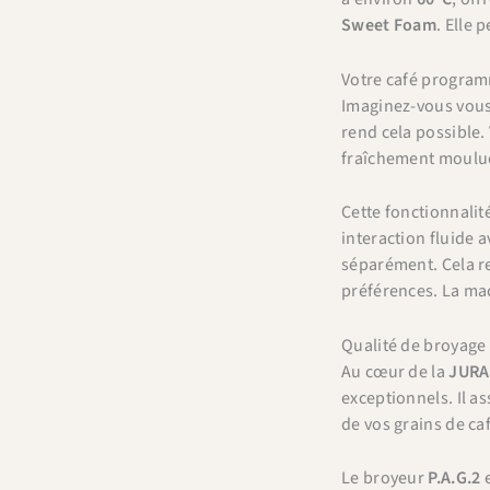
Sweet Foam
. Elle 
Votre café programm
Imaginez-vous vous 
rend cela possible.
fraîchement moulue 
Cette fonctionnalit
interaction fluide 
séparément. Cela re
préférences. La mac
Qualité de broyage 
Au cœur de la
JURA 
exceptionnels. Il 
de vos grains de ca
Le broyeur
P.A.G.2
e