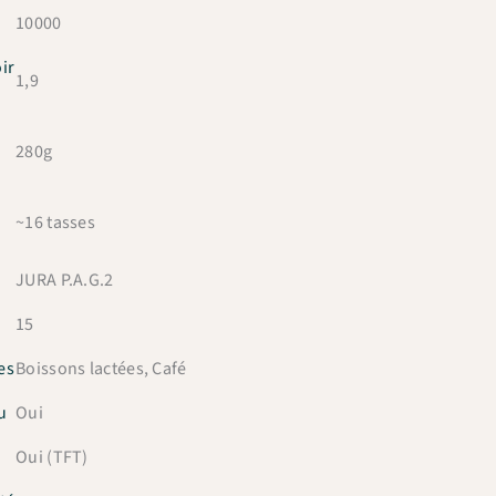
10000
ir
1,9
280g
~16 tasses
JURA P.A.G.2
15
es
Boissons lactées, Café
u
Oui
Oui (TFT)