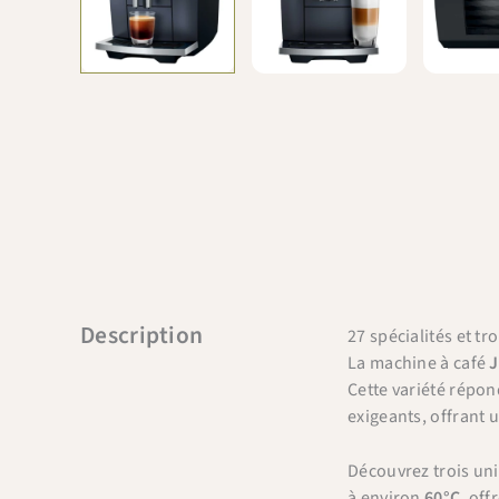
Description
27 spécialités et tr
La machine à café
J
Cette variété répon
exigeants, offrant
Découvrez trois uni
à environ
60°C
, of