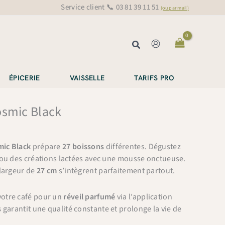
Service client 📞 03 81 39 11 51
(ou par mail)
Rechercher
ÉPICERIE
VAISSELLE
TARIFS PRO
osmic Black
ic Black
prépare
27 boissons
différentes. Dégustez
 ou des créations lactées avec une mousse onctueuse.
 largeur de
27 cm
s’intègrent parfaitement partout.
otre café pour un
réveil parfumé
via l’application
s
garantit une qualité constante et prolonge la vie de