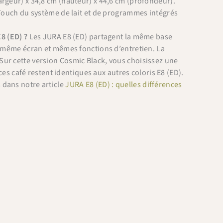
rgeur) x 34,8 cm (hauteur) x 44,6 cm (profondeur).
Touch du système de lait et de programmes intégrés
8 (ED) ?
Les JURA E8 (ED) partagent la même base
 même écran et mêmes fonctions d’entretien. La
. Sur cette version Cosmic Black, vous choisissez une
es café restent identiques aux autres coloris E8 (ED).
s dans notre article
JURA E8 (ED) : quelles différences