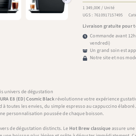
E8
1 349,00
€
/ Unité
(ED)
UGS :
7610917157495
Cat
Cosmic
Livraison gratuite pour 
Black
Commande avant 12h =
vendredi)
Un grand soin est ap
Notre site et nos mod
ois univers de dégustation
URA E8 (ED) Cosmic Black
révolutionne votre expérience gustativ
d à toutes les envies, du simple espresso au cappuccino élaboré. E
 une personnalisation poussée de chaque boisson.
vers de dégustation distincts. Le
Hot Brew classique
assure une 
fre une boisson plus légère et prête à déguster immédiatement. C