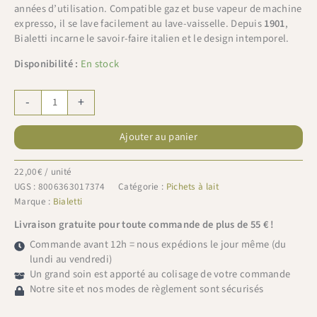
années d’utilisation. Compatible gaz et buse vapeur de machine
expresso, il se lave facilement au lave-vaisselle. Depuis
1901
,
Bialetti incarne le savoir-faire italien et le design intemporel.
Disponibilité :
En stock
quantité
-
+
de
Bialetti
Ajouter au panier
Pot
à
lait
22,00
€
/ unité
inox
UGS :
8006363017374
Catégorie :
Pichets à lait
75cl
Marque :
Bialetti
Livraison gratuite pour toute commande de plus de 55 € !
Commande avant 12h = nous expédions le jour même (du
lundi au vendredi)
Un grand soin est apporté au colisage de votre commande
Notre site et nos modes de règlement sont sécurisés