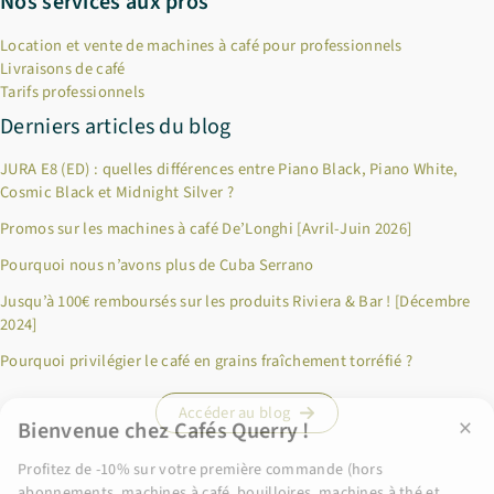
Nos services aux pros
Location et vente de machines à café pour professionnels
Livraisons de café
Tarifs professionnels
Derniers articles du blog
JURA E8 (ED) : quelles différences entre Piano Black, Piano White,
Cosmic Black et Midnight Silver ?
Promos sur les machines à café De’Longhi [Avril-Juin 2026]
Pourquoi nous n’avons plus de Cuba Serrano
×
Bienvenue chez Cafés Querry !
Jusqu’à 100€ remboursés sur les produits Riviera & Bar ! [Décembre
2024]
Profitez de -10% sur votre première commande (hors
abonnements, machines à café, bouilloires, machines à thé et
Pourquoi privilégier le café en grains fraîchement torréfié ?
chèques cadeau et offres promotionnelles en cours). Copiez le
code ci-dessous, puis collez-le dans le champ "Code promo" de
Accéder au blog
votre panier.
BIENVENUE10