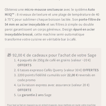
Obtenez une
micro-mousse onctueuse
avec le système
Auto
MilQ™
: 8 niveaux de texture et une plage de température de 40
à 75°C pour sublimer chaque boisson lactée. Son
porte-filtre de
54 mm en acier inoxydable
et ses filtres à simple ou double
paroi garantissent un corps généreux. Design
épuré en acier
inoxydable brossé
, cette machine semi-automatique
transforme votre cuisine en véritable bar à café.
🎁 92,00 € de cadeaux pour l'achat de votre Sage
4 paquets de 250g de café en grains (valeur ~20 €)
OFFERTS
6 tasses expresso Cafés Querry (valeur 30 €)
OFFERTES
2200 points fidélité cumulés soir
22,00 €
reversés en
code promo
La livraison express avec assurance (valeur 20 €)
OFFERTE
La
garantie 2 ans
Sage
Pour tout achat en magasin ou en retrait magasin, nous mettons en route votre machine