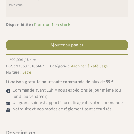
avec vous.
Disponibilité :
Plus que 1 en stock
quantité
de
Ajouter au panier
Sage
the
1 299,00
€
/ Unité
Barista
UGS :
9355973105667
Catégorie :
Machines à café Sage
Touch™
Marque :
Sage
Impress
Livraison gratuite pour toute commande de plus de 55 € !
Truffe
noire
Commande avant 12h = nous expédions le jour même (du
lundi au vendredi)
Un grand soin est apporté au colisage de votre commande
Notre site et nos modes de règlement sont sécurisés
Description