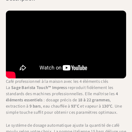
Café professionnel à la maison avec les 4 éléments clés
La
Sage Barista Touch™ Impress
reproduit fidèlement les
standards des machines professionnelles. Elle maîtrise les
4
éléments essentiels
: dosage précis de
18 à 22 grammes
,
extraction à
9 bars
, eau chauffée à
93°C
et vapeur à
130°C
. Une
simple touche suffit pour obtenir ces paramètres optimaux.
Le système de dosage automatique ajuste la quantité de café
moulu selon votre choix. La pompe italienne 15 bars délivre une