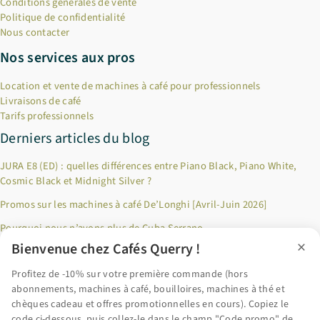
Conditions générales de vente
Politique de confidentialité
Nous contacter
Nos services aux pros
Location et vente de machines à café pour professionnels
Livraisons de café
Tarifs professionnels
Derniers articles du blog
JURA E8 (ED) : quelles différences entre Piano Black, Piano White,
Cosmic Black et Midnight Silver ?
Promos sur les machines à café De’Longhi [Avril-Juin 2026]
Pourquoi nous n’avons plus de Cuba Serrano
×
Bienvenue chez Cafés Querry !
Jusqu’à 100€ remboursés sur les produits Riviera & Bar ! [Décembre
2024]
Profitez de -10% sur votre première commande (hors
abonnements, machines à café, bouilloires, machines à thé et
Pourquoi privilégier le café en grains fraîchement torréfié ?
chèques cadeau et offres promotionnelles en cours). Copiez le
code ci-dessous, puis collez-le dans le champ "Code promo" de