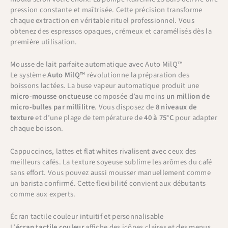
pression constante et maîtrisée. Cette précision transforme
chaque extraction en véritable rituel professionnel. Vous
obtenez des espressos opaques, crémeux et caramélisés dès la
première utilisation.
Mousse de lait parfaite automatique avec Auto MilQ™
Le système
Auto MilQ™
révolutionne la préparation des
boissons lactées. La buse vapeur automatique produit une
micro-mousse onctueuse
composée d’au moins
un million de
micro-bulles par millilitre
. Vous disposez de
8 niveaux de
texture
et d’une plage de température de
40 à 75°C
pour adapter
chaque boisson.
Cappuccinos, lattes et flat whites rivalisent avec ceux des
meilleurs cafés. La texture soyeuse sublime les arômes du café
sans effort. Vous pouvez aussi mousser manuellement comme
un barista confirmé. Cette flexibilité convient aux débutants
comme aux experts.
Écran tactile couleur intuitif et personnalisable
L’
écran tactile couleur
affiche des icônes claires et des menus