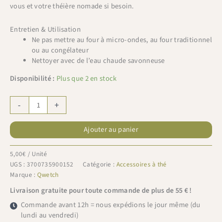
vous et votre théière nomade si besoin.
Entretien & Utilisation
Ne pas mettre au four à micro-ondes, au four traditionnel
ou au congélateur
Nettoyer avec de l’eau chaude savonneuse
Disponibilité :
Plus que 2 en stock
quantité
-
+
de
Qwetch
Ajouter au panier
Support
pour
filtres
5,00
€
/ Unité
inox
UGS :
3700735900152
Catégorie :
Accessoires à thé
brossé
Marque :
Qwetch
Livraison gratuite pour toute commande de plus de 55 € !
Commande avant 12h = nous expédions le jour même (du
lundi au vendredi)