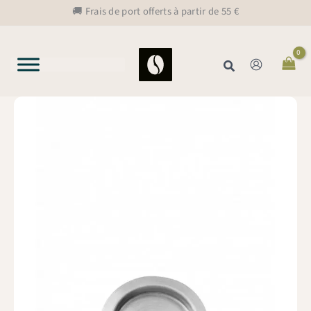
Aller
🚚 Frais de port offerts à partir de 55 €
au
contenu
Rechercher