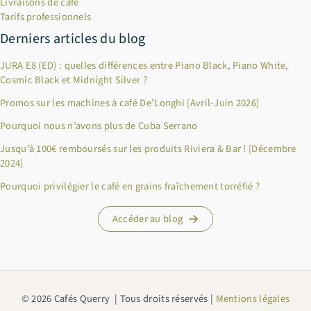
Livraisons de café
Tarifs professionnels
Derniers articles du blog
JURA E8 (ED) : quelles différences entre Piano Black, Piano White,
Cosmic Black et Midnight Silver ?
Promos sur les machines à café De’Longhi [Avril-Juin 2026]
Pourquoi nous n’avons plus de Cuba Serrano
Jusqu’à 100€ remboursés sur les produits Riviera & Bar ! [Décembre
2024]
×
Pourquoi privilégier le café en grains fraîchement torréfié ?
Bienvenue chez Cafés Querry !
Profitez de -10% sur votre première commande (hors
Accéder au blog
abonnements, machines à café, bouilloires, machines à thé et
chèques cadeau et offres promotionnelles en cours). Copiez le
code ci-dessous, puis collez-le dans le champ "Code promo" de
votre panier.
© 2026 Cafés Querry | Tous droits réservés |
Mentions légales