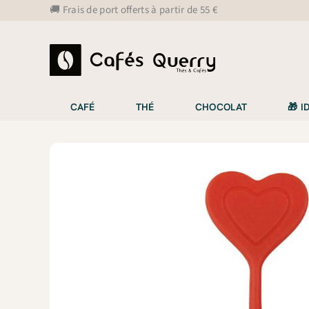
Aller
🚚 Frais de port offerts à partir de 55 €
au
contenu
CAFÉ
THÉ
CHOCOLAT
🎁 