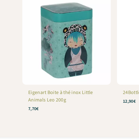
Eigenart Boite à thé inox Little
24Bottl
Animals Leo 200g
12,90
€
7,70
€