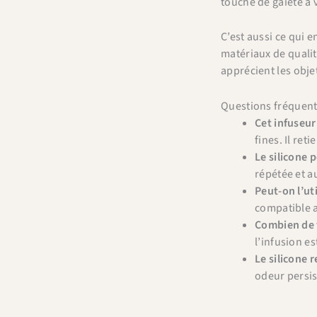
touche de gaieté à 
C’est aussi ce qui e
matériaux de qualité
apprécient les objet
Questions fréquen
Cet infuseur 
fines. Il ret
Le silicone 
répétée et a
Peut-on l’ut
compatible a
Combien de t
l’infusion es
Le silicone r
odeur persis