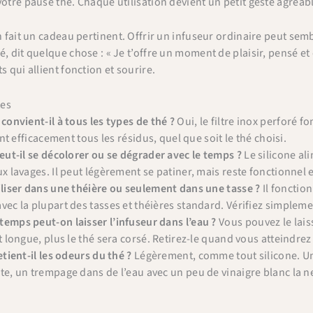
votre pause thé. Chaque utilisation devient un petit geste agréab
n fait un cadeau pertinent. Offrir un infuseur ordinaire peut semb
, dit quelque chose : « Je t’offre un moment de plaisir, pensé et 
s qui allient fonction et sourire.
tes
convient-il à tous les types de thé ?
Oui, le filtre inox perforé fo
×
Bienvenue chez Cafés Querry !
ient efficacement tous les résidus, quel que soit le thé choisi.
peut-il se décolorer ou se dégrader avec le temps ?
Le silicone ali
Profitez de -10% sur votre première commande (hors
ux lavages. Il peut légèrement se patiner, mais reste fonctionne
abonnements, machines à café, bouilloires, machines à thé
iliser dans une théière ou seulement dans une tasse ?
Il fonctio
et chèques cadeau et offres promotionnelles en cours).
Copiez le code ci-dessous, puis collez-le dans le champ
vec la plupart des tasses et théières standard. Vérifiez simpleme
"Code promo" de votre panier.
emps peut-on laisser l’infuseur dans l’eau ?
Vous pouvez le lais
t longue, plus le thé sera corsé. Retirez-le quand vous atteindrez 
etient-il les odeurs du thé ?
Légèrement, comme tout silicone. Un 
BIENVENUE10
Copier & fermer
te, un trempage dans de l’eau avec un peu de vinaigre blanc la ne