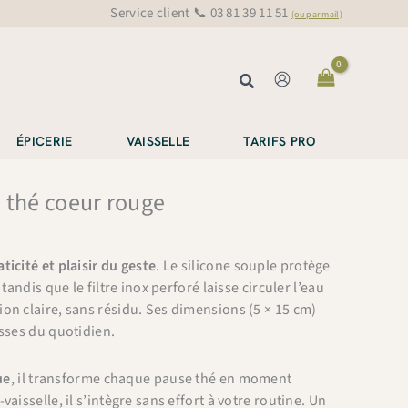
Service client 📞 03 81 39 11 51
(ou par mail)
Rechercher
ÉPICERIE
VAISSELLE
TARIFS PRO
 thé coeur rouge
aticité et plaisir du geste
. Le silicone souple protège
 tandis que le filtre inox perforé laisse circuler l’eau
on claire, sans résidu. Ses dimensions (5 × 15 cm)
asses du quotidien.
ue
, il transforme chaque pause thé en moment
vaisselle, il s’intègre sans effort à votre routine. Un