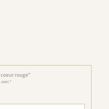
é coeur rouge”
s avec
*