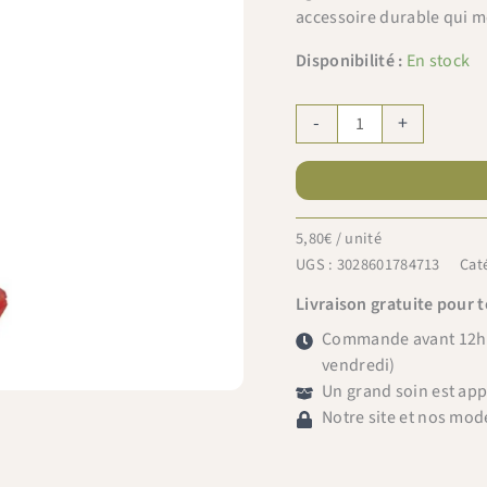
accessoire durable qui mé
Disponibilité :
En stock
quantité
-
+
de
SEMA
infuseur
à
5,80
€
/ unité
thé
UGS :
3028601784713
Cat
coeur
rouge
Livraison gratuite pour 
Commande avant 12h =
vendredi)
Un grand soin est ap
Notre site et nos mod