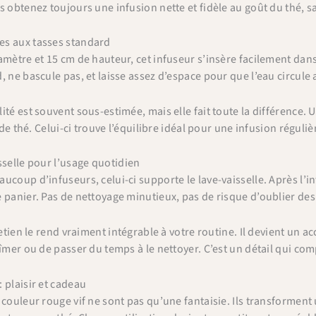
s obtenez toujours une infusion nette et fidèle au goût du thé, s
s aux tasses standard
amètre et 15 cm de hauteur, cet infuseur s’insère facilement dans 
, ne bascule pas, et laisse assez d’espace pour que l’eau circule 
ité est souvent sous-estimée, mais elle fait toute la différence. 
é de thé. Celui-ci trouve l’équilibre idéal pour une infusion régul
sselle pour l’usage quotidien
ucoup d’infuseurs, celui-ci supporte le lave-vaisselle. Après l’in
 panier. Pas de nettoyage minutieux, pas de risque d’oublier des
retien le rend vraiment intégrable à votre routine. Il devient un ac
bîmer ou de passer du temps à le nettoyer. C’est un détail qui com
 plaisir et cadeau
 couleur rouge vif ne sont pas qu’une fantaisie. Ils transforment