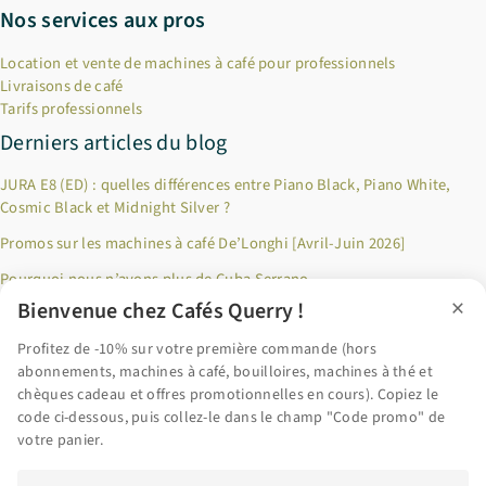
Nos services aux pros
Location et vente de machines à café pour professionnels
Livraisons de café
Tarifs professionnels
Derniers articles du blog
JURA E8 (ED) : quelles différences entre Piano Black, Piano White,
Cosmic Black et Midnight Silver ?
Promos sur les machines à café De’Longhi [Avril-Juin 2026]
Pourquoi nous n’avons plus de Cuba Serrano
×
Bienvenue chez Cafés Querry !
Jusqu’à 100€ remboursés sur les produits Riviera & Bar ! [Décembre
2024]
Profitez de -10% sur votre première commande (hors
abonnements, machines à café, bouilloires, machines à thé et
Pourquoi privilégier le café en grains fraîchement torréfié ?
chèques cadeau et offres promotionnelles en cours). Copiez le
code ci-dessous, puis collez-le dans le champ "Code promo" de
Accéder au blog
votre panier.