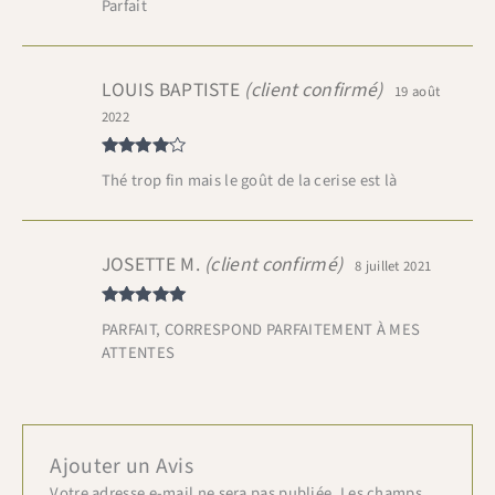
Parfait
5
LOUIS BAPTISTE
(client confirmé)
19 août
2022
Note
4
Thé trop fin mais le goût de la cerise est là
sur 5
JOSETTE M.
(client confirmé)
8 juillet 2021
Note
5
sur
PARFAIT, CORRESPOND PARFAITEMENT À MES
5
ATTENTES
Ajouter un Avis
Votre adresse e-mail ne sera pas publiée.
Les champs