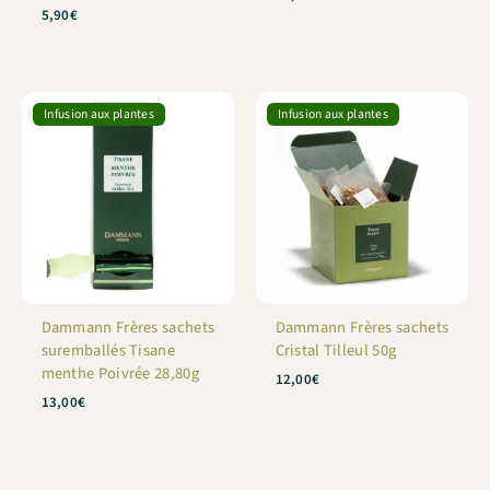
Note
5,90
€
5
sur 5
Infusion aux plantes
Infusion aux plantes
Dammann Frères sachets
Dammann Frères sachets
suremballés Tisane
Cristal Tilleul 50g
menthe Poivrée 28,80g
12,00
€
13,00
€