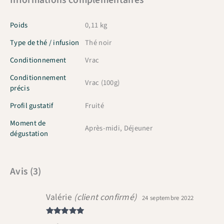
Poids
0,11 kg
Type de thé / infusion
Thé noir
Conditionnement
Vrac
Conditionnement
Vrac (100g)
précis
Profil gustatif
Fruité
Moment de
Après-midi, Déjeuner
dégustation
Avis (3)
Valérie
(client confirmé)
24 septembre 2022
Note
5
sur