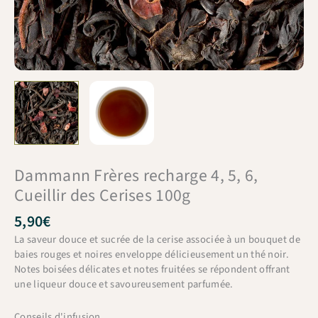
Dammann Frères recharge 4, 5, 6,
Cueillir des Cerises 100g
5,90
€
La saveur douce et sucrée de la cerise associée à un bouquet de
baies rouges et noires enveloppe délicieusement un thé noir.
Notes boisées délicates et notes fruitées se répondent offrant
une liqueur douce et savoureusement parfumée.
Conseils d'infusion