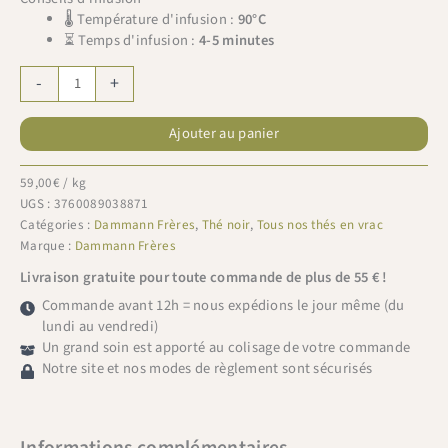
🌡 Température d'infusion :
90°C
⏳ Temps d'infusion :
4-5 minutes
quantité
-
+
de
Dammann
Ajouter au panier
Frères
recharge
4,
59,00
€
/ kg
5,
UGS :
3760089038871
6,
Catégories :
Dammann Frères
,
Thé noir
,
Tous nos thés en vrac
Cueillir
Marque :
Dammann Frères
des
Livraison gratuite pour toute commande de plus de 55 € !
Cerises
Commande avant 12h = nous expédions le jour même (du
100g
lundi au vendredi)
Un grand soin est apporté au colisage de votre commande
Notre site et nos modes de règlement sont sécurisés
Informations complémentaires