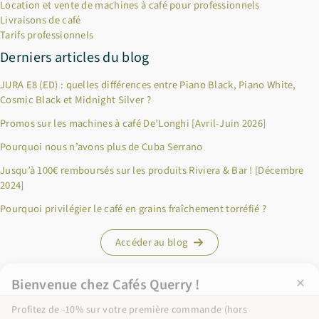
Location et vente de machines à café pour professionnels
Livraisons de café
Tarifs professionnels
Derniers articles du blog
JURA E8 (ED) : quelles différences entre Piano Black, Piano White,
Cosmic Black et Midnight Silver ?
Promos sur les machines à café De’Longhi [Avril-Juin 2026]
Pourquoi nous n’avons plus de Cuba Serrano
×
Bienvenue chez Cafés Querry !
Jusqu’à 100€ remboursés sur les produits Riviera & Bar ! [Décembre
2024]
Profitez de -10% sur votre première commande (hors
abonnements, machines à café, bouilloires, machines à thé et
Pourquoi privilégier le café en grains fraîchement torréfié ?
chèques cadeau et offres promotionnelles en cours). Copiez le
code ci-dessous, puis collez-le dans le champ "Code promo" de
Accéder au blog
votre panier.
BIENVENUE10