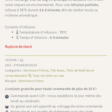
votre impact environnemental. Pour une
infusion parfaite
,
infusez à
75°C
durant
4 à 6 minutes
afin de révéler toute sa
richesse aromatique.
Conseils d'infusion
🌡 Température d'infusion :
75°C
⏳ Temps d'infusion :
4-6 minutes
Rupture de stock
158,00
€
/ kg
UGS :
3760089038239
Catégories :
Dammann Frères
,
Thé blanc
,
Thés de Noël bio et
conventionnels 🎅
,
Tous nos thés en vrac
Marque :
Dammann Frères
Livraison gratuite pour toute commande de plus de 55 € !
Commande avant 12h = nous expédions le jour même (du
lundi au vendredi)
Un grand soin est apporté au colisage de votre commande
Notre site et nos modes de règlement sont sécurisés