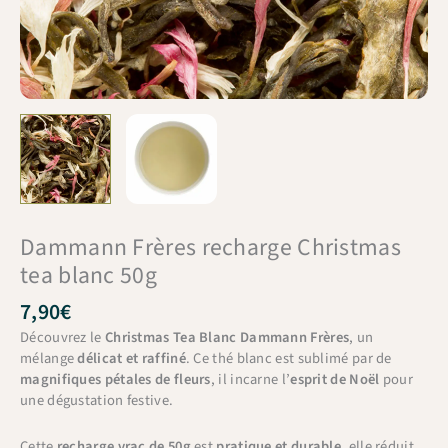
Dammann Frères recharge Christmas
tea blanc 50g
7,90
€
Découvrez le
Christmas Tea Blanc Dammann Frères
, un
mélange
délicat et raffiné
. Ce thé blanc est sublimé par de
magnifiques pétales de fleurs
, il incarne l’
esprit de Noël
pour
une dégustation festive.
Cette
recharge vrac de 50g
est
pratique et durable
, elle réduit