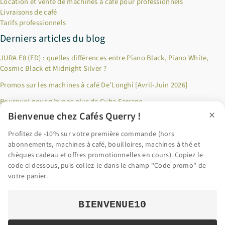
Location et vente de machines à café pour professionnels
Livraisons de café
Tarifs professionnels
Derniers articles du blog
JURA E8 (ED) : quelles différences entre Piano Black, Piano White,
Cosmic Black et Midnight Silver ?
Promos sur les machines à café De’Longhi [Avril-Juin 2026]
Pourquoi nous n’avons plus de Cuba Serrano
×
Bienvenue chez Cafés Querry !
Jusqu’à 100€ remboursés sur les produits Riviera & Bar ! [Décembre
2024]
Profitez de -10% sur votre première commande (hors
abonnements, machines à café, bouilloires, machines à thé et
Pourquoi privilégier le café en grains fraîchement torréfié ?
chèques cadeau et offres promotionnelles en cours). Copiez le
code ci-dessous, puis collez-le dans le champ "Code promo" de
Accéder au blog
votre panier.
BIENVENUE10