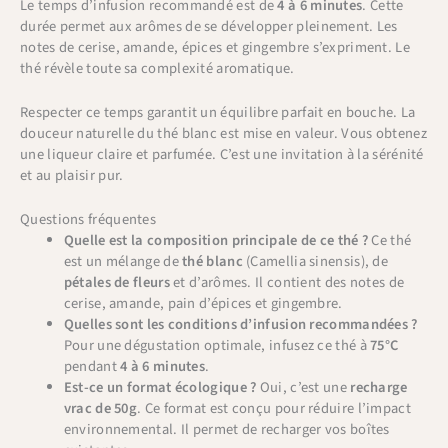
Le temps d’infusion recommandé est de
4 à 6 minutes
. Cette
durée permet aux arômes de se développer pleinement. Les
notes de cerise, amande, épices et gingembre s’expriment. Le
thé révèle toute sa complexité aromatique.
Respecter ce temps garantit un équilibre parfait en bouche. La
douceur naturelle du thé blanc est mise en valeur. Vous obtenez
une liqueur claire et parfumée. C’est une invitation à la sérénité
et au plaisir pur.
Questions fréquentes
Quelle est la composition principale de ce thé ?
Ce thé
est un mélange de
thé blanc
(Camellia sinensis), de
pétales de fleurs
et d’arômes. Il contient des notes de
cerise, amande, pain d’épices et gingembre.
Quelles sont les conditions d’infusion recommandées ?
Pour une dégustation optimale, infusez ce thé à
75°C
pendant
4 à 6 minutes
.
Est-ce un format écologique ?
Oui, c’est une
recharge
vrac de 50g
. Ce format est conçu pour réduire l’impact
environnemental. Il permet de recharger vos boîtes