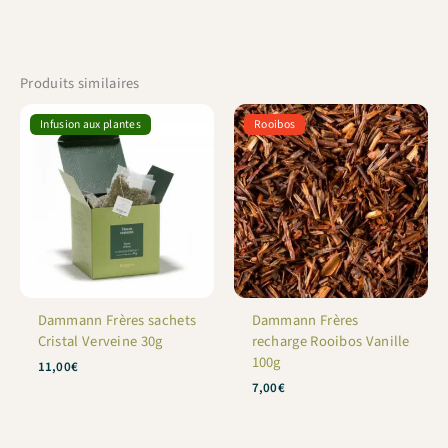
Produits similaires
Infusion aux plantes
Rooibos
Dammann Frères sachets
Dammann Frères
Cristal Verveine 30g
recharge Rooibos Vanille
100g
11,00
€
7,00
€