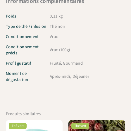
Informations complémentaires
Poids
0,11 kg
Type de thé / infusion
Thé noir
Conditionnement
Vrac
Conditionnement
Vrac (100g)
précis
Profil gustatif
Fruité, Gourmand
Moment de
Après-midi, Déjeuner
dégustation
Produits similaires
Thé vert
Thé vert