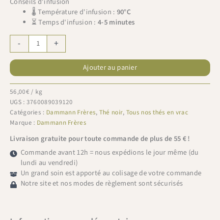
Conseils d'infusion
🌡 Température d'infusion :
90°C
⏳ Temps d'infusion :
4-5 minutes
quantité
-
+
de
Dammann
Ajouter au panier
Frères
recharge
Pêche
56,00
€
/ kg
de
UGS :
3760089039120
vigne
Catégories :
Dammann Frères
,
Thé noir
,
Tous nos thés en vrac
100g
Marque :
Dammann Frères
Livraison gratuite pour toute commande de plus de 55 € !
Commande avant 12h = nous expédions le jour même (du
lundi au vendredi)
Un grand soin est apporté au colisage de votre commande
Notre site et nos modes de règlement sont sécurisés