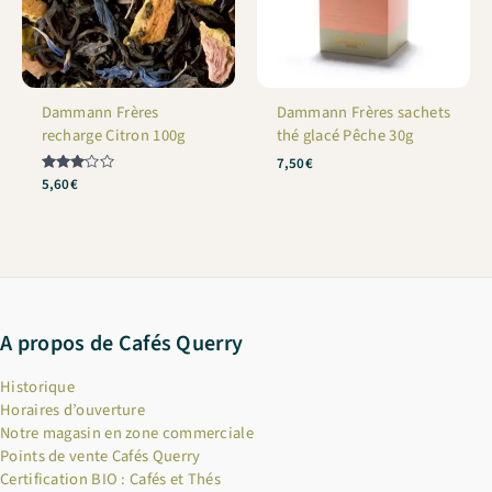
Dammann Frères
Dammann Frères sachets
recharge Citron 100g
thé glacé Pêche 30g
7,50
€
Note
5,60
€
3
sur 5
A propos de Cafés Querry
Historique
Horaires d’ouverture
Notre magasin en zone commerciale
Points de vente Cafés Querry
Certification BIO : Cafés et Thés