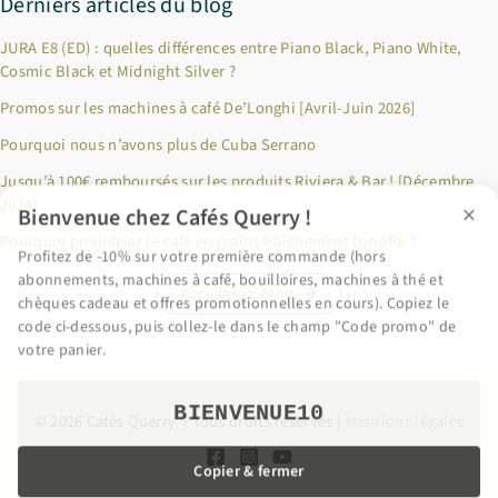
Derniers articles du blog
JURA E8 (ED) : quelles différences entre Piano Black, Piano White,
Cosmic Black et Midnight Silver ?
Promos sur les machines à café De’Longhi [Avril-Juin 2026]
Pourquoi nous n’avons plus de Cuba Serrano
×
Bienvenue chez Cafés Querry !
Jusqu’à 100€ remboursés sur les produits Riviera & Bar ! [Décembre
2024]
Profitez de -10% sur votre première commande (hors
abonnements, machines à café, bouilloires, machines à thé et
Pourquoi privilégier le café en grains fraîchement torréfié ?
chèques cadeau et offres promotionnelles en cours). Copiez le
code ci-dessous, puis collez-le dans le champ "Code promo" de
Accéder au blog
votre panier.
BIENVENUE10
© 2026 Cafés Querry | Tous droits réservés |
Mentions légales
Copier & fermer