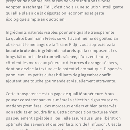
préparer de nombreuses tasses de votre infusion favorite.
Adopter la
recharge Fidji
, c’est choisir une solution intelligente
qui allie plaisir de la dégustation, économies et geste
écologique simple au quotidien.
Ingrédients naturels visibles pour une qualité transparente
La qualité Dammann Frères se voit avant même de goûter. En
observant le mélange de la Tisane Fidji, vous apprécierez la
beauté brute des ingrédients naturels
qui la composent. Les
longs bâtonnets de
citronnelle séchée
, d’un vert tendre,
côtoient les morceaux généreux d’
écorces d’orange
séchées,
dont on devine la texture et le potentiel aromatique. Dispersés
parmi eux, les petits cubes brillants de
gingembre confit
ajoutent une touche gourmande et visuellement attrayante.
Cette transparence est un gage de
qualité supérieure
. Vous
pouvez constater par vous-même la sélection rigoureuse des
matières premières : des morceaux entiers et bien préservés,
non réduits en poudre fine. Cette composition texturée n’est
pas seulement agréable à l’œil, elle assure aussi une libération
optimale des saveurs et des bienfaits lors de l’infusion. C’est la