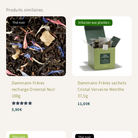
Produits similaires
Thé noir
Infusion aux plantes
Dammann Frères
Dammann Frères sachets
recharge Oriental Noir
Cristal Verveine Menthe
100g
37,5g
11,00
€
Note
5,90
€
5
sur 5
Thé vert
Thé noir