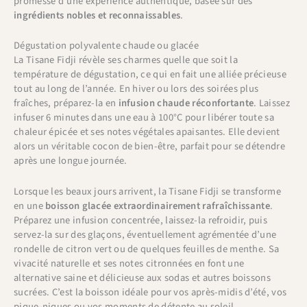
promesse d’une expérience authentique, basée sur des
ingrédients nobles et reconnaissables
.
Dégustation polyvalente chaude ou glacée
La Tisane Fidji révèle ses charmes quelle que soit la
température de dégustation, ce qui en fait une alliée précieuse
tout au long de l’année. En hiver ou lors des soirées plus
fraîches, préparez-la en
infusion chaude réconfortante
. Laissez
infuser 6 minutes dans une eau à 100°C pour libérer toute sa
chaleur épicée et ses notes végétales apaisantes. Elle devient
alors un véritable cocon de bien-être, parfait pour se détendre
après une longue journée.
Lorsque les beaux jours arrivent, la Tisane Fidji se transforme
en une
boisson glacée extraordinairement rafraîchissante
.
Préparez une infusion concentrée, laissez-la refroidir, puis
servez-la sur des glaçons, éventuellement agrémentée d’une
rondelle de citron vert ou de quelques feuilles de menthe. Sa
vivacité naturelle et ses notes citronnées en font une
alternative saine et délicieuse aux sodas et autres boissons
sucrées. C’est la boisson idéale pour vos après-midis d’été, vos
pique-niques ou vos moments de détente au soleil.