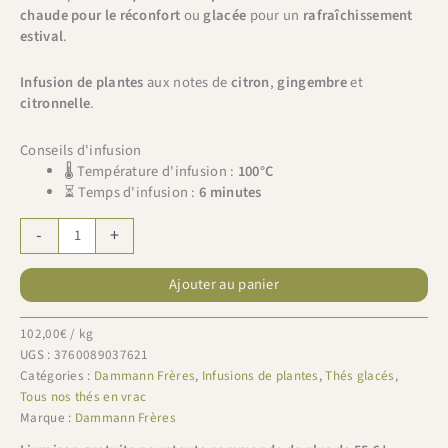
chaude pour le réconfort
ou
glacée
pour un
rafraîchissement
estival
.
Infusion de plantes
aux notes de
citron
,
gingembre
et
citronnelle
.
Conseils d'infusion
🌡 Température d'infusion :
100°C
⏳ Temps d'infusion :
6 minutes
quantité
-
+
de
Dammann
Ajouter au panier
Frères
recharge
Tisane
102,00
€
/ kg
Fidji
UGS :
3760089037621
50g
Catégories :
Dammann Frères
,
Infusions de plantes
,
Thés glacés
,
Tous nos thés en vrac
Marque :
Dammann Frères