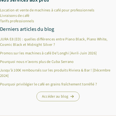
Location et vente de machines à café pour professionnels
Livraisons de café
Tarifs professionnels
Derniers articles du blog
JURA E8 (ED) : quelles différences entre Piano Black, Piano White,
Cosmic Black et Midnight Silver ?
Promos sur les machines à café De’Longhi [Avril-Juin 2026]
Pourquoi nous n’avons plus de Cuba Serrano
Jusqu’à 100€ remboursés sur les produits Riviera & Bar ! [Décembre
2024]
×
Bienvenue chez Cafés Querry !
Pourquoi privilégier le café en grains fraîchement torréfié ?
Profitez de -10% sur votre première commande (hors
abonnements, machines à café, bouilloires, machines à thé et
Accéder au blog
chèques cadeau et offres promotionnelles en cours). Copiez le
code ci-dessous, puis collez-le dans le champ "Code promo" de
votre panier.