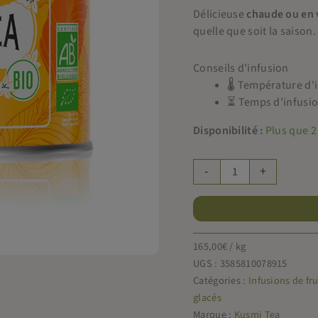
Délicieuse
chaude ou en 
quelle que soit la saison.
Conseils d'infusion
🌡 Température d'
⏳ Temps d'infusio
Disponibilité :
Plus que 2
quantité
-
+
de
Kusmi
Tea
boite
165,00
€
/ kg
AquaExotica
UGS :
3585810078915
Bio
Catégories :
Infusions de fru
100g
glacés
Marque :
Kusmi Tea