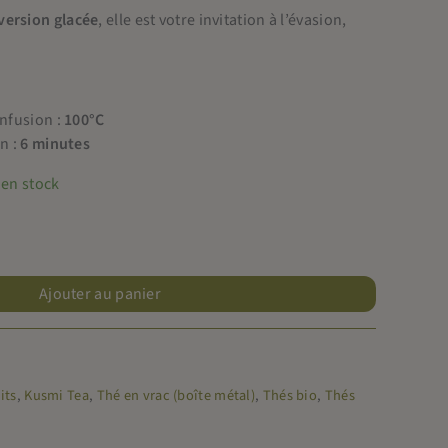
version glacée
, elle est votre invitation à l’évasion,
infusion :
100°C
n :
6 minutes
 en stock
Ajouter au panier
its
,
Kusmi Tea
,
Thé en vrac (boîte métal)
,
Thés bio
,
Thés