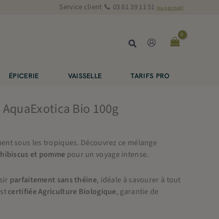
Service client 📞 03 81 39 11 51
(ou par mail)
Rechercher
ÉPICERIE
VAISSELLE
TARIFS PRO
 AquaExotica Bio 100g
ent sous les tropiques. Découvrez ce mélange
’
hibiscus et pomme
pour un voyage intense.
sir
parfaitement sans théine
, idéale à savourer à tout
est
certifiée Agriculture Biologique
, garantie de