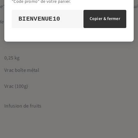
"Code promo" de votre panier.
e* (47%), hibiscus* (25%), cynorhodon*, arômes naturels de frui
BIENVENUE10
Copier & fermer
de l’agriculture biologique
0,25 kg
Vrac boîte métal
Vrac (100g)
Infusion de fruits