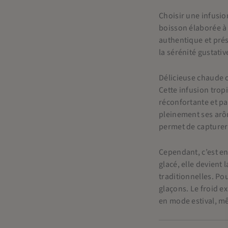
Choisir une infusio
boisson élaborée à p
authentique et prés
la sérénité gustativ
Délicieuse chaude 
Cette infusion tropi
réconfortante et p
pleinement ses arô
permet de capturer 
Cependant, c’est en
glacé, elle devient
traditionnelles. Po
glaçons. Le froid e
en mode estival, mê