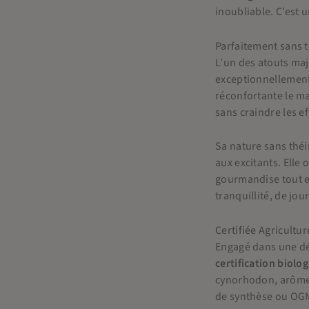
inoubliable. C’est 
Parfaitement sans 
L’un des atouts maj
exceptionnellement 
réconfortante le ma
sans craindre les ef
Sa nature sans théi
aux excitants. Elle
gourmandise tout en
tranquillité, de jo
Certifiée Agricultu
Engagé dans une dé
certification biolog
cynorhodon, arômes 
de synthèse ou OGM.