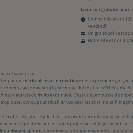
Livraison gratuite pour 
Commande avant 12h =
vendredi)
Un grand soin est ap
Notre site et nos mod
ense et savoureux
rter par une
véritable évasion exotique
dès la première gorgée a
combine avec maestria la saveur acidulée et rafraîchissante de 
arômes naturels de
fruits exotiques
. C’est une promesse de dépay
 tropiques, conçu pour réveiller vos papilles et stimuler l’imagin
 de cette infusion réside dans son profil gustatif complexe et ha
leusement équilibrée par les notes pulpeuses et légèrement suc
it du dragon
apporte une dimension supplémentaire, une touche