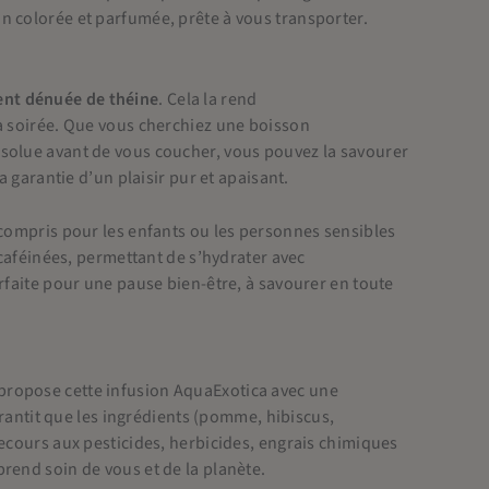
n colorée et parfumée, prête à vous transporter.
nt dénuée de théine
. Cela la rend
la soirée. Que vous cherchiez une boisson
bsolue avant de vous coucher, vous pouvez la savourer
a garantie d’un plaisir pur et apaisant.
 compris pour les enfants ou les personnes sensibles
 caféinées, permettant de s’hydrater avec
rfaite pour une pause bien-être, à savourer en toute
propose cette infusion AquaExotica avec une
 garantit que les ingrédients (pomme, hibiscus,
recours aux pesticides, herbicides, engrais chimiques
rend soin de vous et de la planète.