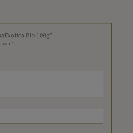
quaExotica Bio 100g”
s avec
*