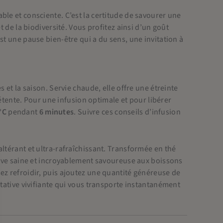
ble et consciente. C’est la certitude de savourer une
t de la biodiversité. Vous profitez ainsi d’un goût
st une pause bien-être qui a du sens, une invitation à
 et la saison. Servie chaude, elle offre une étreinte
ente. Pour une infusion optimale et pour libérer
°C
pendant
6 minutes
. Suivre ces conseils d’infusion
ltérant et ultra-rafraîchissant. Transformée en thé
ative saine et incroyablement savoureuse aux boissons
ez refroidir, puis ajoutez une quantité généreuse de
stative vivifiante qui vous transporte instantanément