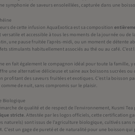
une symphonie de saveurs ensoleillées, capturée dans une boisso
théine
eurs de cette infusion AquaExotica est sa composition
entièreme
versatile et accessible à tous les moments de la journée ou de 
tin, une pause fruitée l’après-midi, ou un moment de détente a
fets stimulants habituellement associés au thé ou au café. C’est l
ne en fait également le compagnon idéal pour toute la famille, y
 offre une alternative délicieuse et saine aux boissons sucrées ou
 profitant des saveurs fruitées et exotiques. C’est la boisson pa
ur comme de nuit, sans compromis sur le plaisir.
re Biologique
marche de qualité et de respect de l’environnement, Kusmi Tea 
ique stricte
. Attestée par les logos officiels, cette certification
naturels) sont issus de l’agriculture biologique, cultivés sans 
 C’est un gage de pureté et de naturalité pour une boisson qui p