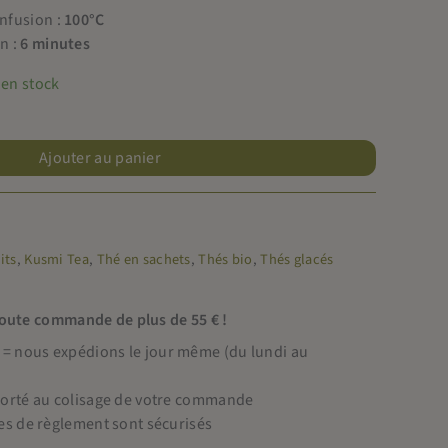
infusion :
100°C
n :
6 minutes
 en stock
Ajouter au panier
its
,
Kusmi Tea
,
Thé en sachets
,
Thés bio
,
Thés glacés
toute commande de plus de 55 € !
 nous expédions le jour même (du lundi au
porté au colisage de votre commande
es de règlement sont sécurisés