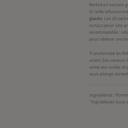
Parfait en version 
Si cette infusion es
glacée
. Les 20 sac
conçus pour une pré
recommandée : infus
pour obtenir une bo
Transformée en thé
soleil. Ses saveurs
saine aux sodas et 
vous plonge instan
Ingrédients : Pomm
*Ingrédients issus 