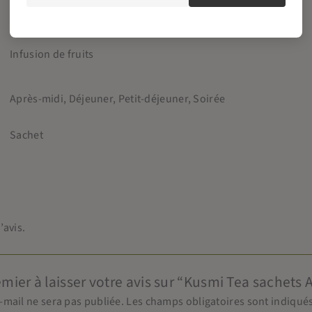
0,08 kg
Infusion de fruits
Après-midi, Déjeuner, Petit-déjeuner, Soirée
Sachet
’avis.
emier à laisser votre avis sur “Kusmi Tea sachets
-mail ne sera pas publiée.
Les champs obligatoires sont indiqué