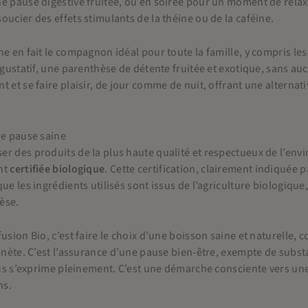
e pause digestive fruitée, ou en soirée pour un moment de relax
oucier des effets stimulants de la théine ou de la caféine.
ne en fait le compagnon idéal pour toute la famille, y compris les
r gustatif, une parenthèse de détente fruitée et exotique, sans au
t et se faire plaisir, de jour comme de nuit, offrant une alternat
ne pause saine
r des produits de la plus haute qualité et respectueux de l’env
nt
certifiée biologique
. Cette certification, clairement indiquée p
ue les ingrédients utilisés sont issus de l’agriculture biologique
èse.
usion Bio, c’est faire le choix d’une boisson saine et naturelle,
lanète. C’est l’assurance d’une pause bien-être, exempte de subst
scus s’exprime pleinement. C’est une démarche consciente vers u
ns.