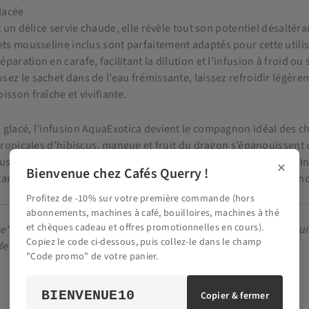
glacée
t un délice servie chaude, elle révèle tout son potentiel désaltér
hets mousseline inclus sont parfaitement adaptés pour cette uti
paration en carafe, facilitant la dilution et l’infusion à froid 
ez le sachet dans de l’eau frémissante, laissez refroidir légèr
isson fraîche et vivifiante.
 glacé, l’infusion AquaExotica devient le compagnon idéal des 
 tropicales d’hibiscus, mangue et fruit du dragon s’épanouissent d
jus de fruits. Que vous la sirotiez en terrasse, au bord de la pis
×
Bienvenue chez Cafés Querry !
tanément en “mode summer”, offrant une hydratation gourmande
Profitez de -10% sur votre première commande (hors
abonnements, machines à café, bouilloires, machines à thé
et chèques cadeau et offres promotionnelles en cours).
e* (47%), hibiscus* (25%), cynorhodon*, arômes naturels de frui
Copiez le code ci-dessous, puis collez-le dans le champ
de l’agriculture biologique
"Code promo" de votre panier.
BIENVENUE10
Copier & fermer