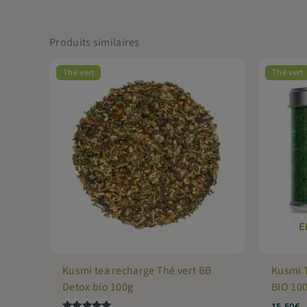
Produits similaires
Thé vert
Thé vert
E
Kusmi tea recharge Thé vert BB
Kusmi T
Detox bio 100g
BIO 10
15,50
€