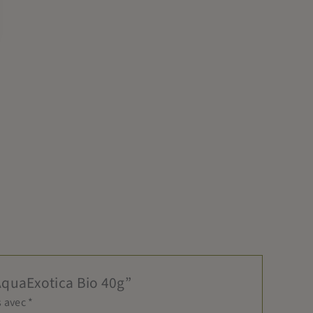
 AquaExotica Bio 40g”
s avec
*