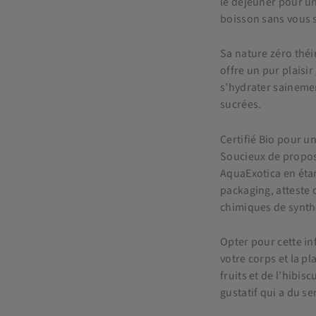
le déjeuner pour un
boisson sans vous s
Sa nature zéro théi
offre un pur plaisi
s’hydrater sainemen
sucrées.
Certifié Bio pour u
Soucieux de propose
AquaExotica en éta
packaging, atteste q
chimiques de synth
Opter pour cette inf
votre corps et la p
fruits et de l’hibi
gustatif qui a du se