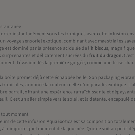
nstantanée
porter instantanément sous les tropiques avec cette infusion e
à un voyage sensoriel exotique, combinant avec maestria les save
ge est dominé par la présence acidulée de l’
hibiscus
, magnifique
es surprenantes et délicatement sucrées du
fruit du dragon
. C’es
 moment d’évasion dès la première gorgée, comme une brise chau
 la boîte promet déjà cette échappée belle. Son packaging vibrant
s tropicales, annonce la couleur : celle d’un paradis exotique. L’al
libre parfait, offrant une expérience rafraîchissante et dépaysan
uil. C’est un aller simple vers le soleil et la détente, encapsulé 
 à tout moment
jeurs de cette infusion AquaExotica est sa composition totaleme
s, à n’importe quel moment de la journée. Que ce soit au petit-