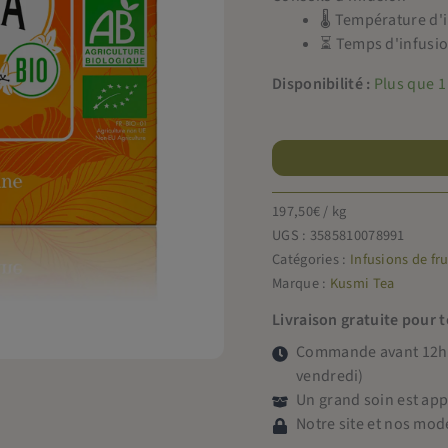
🌡 Température d'
⏳ Temps d'infusio
Disponibilité :
Plus que 1
quantité
de
Kusmi
Tea
197,50
€
/ kg
sachets
UGS :
3585810078991
AquaExotica
Catégories :
Infusions de fru
Bio
Marque :
Kusmi Tea
40g
Livraison gratuite pour 
Commande avant 12h =
vendredi)
Un grand soin est ap
Notre site et nos mod