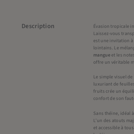
Description
Évasion tropicale i
Laissez-vous trans
est une invitation 
lointains. Le mélan
mangue
et les not
offre un véritable
Le simple visuel de
luxuriant de feuille
fruits crée un équi
confort de son faute
Sans théine, idéal
L’un des atouts ma
et accessible à tou