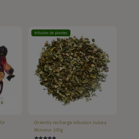
Infusion de plantes
CK
Kir
Orientis recharge Infusion Juicea
Minceur 100g