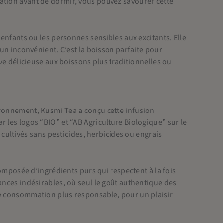
ation avant de dormir, vous pouvez savourer cette
 enfants ou les personnes sensibles aux excitants. Elle
cun inconvénient. C’est la boisson parfaite pour
ive délicieuse aux boissons plus traditionnelles ou
ironnement, Kusmi Tea a conçu cette infusion
ar les logos “BIO” et “AB Agriculture Biologique” sur le
, cultivés sans pesticides, herbicides ou engrais
 composée d’ingrédients purs qui respectent à la fois
ances indésirables, où seul le goût authentique des
ne consommation plus responsable, pour un plaisir