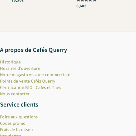
16,50
€
Note
6,60
€
5
sur 5
A propos de Cafés Querry
Historique
Horaires d’ouverture
Notre magasin en zone commerciale
Points de vente Cafés Querry
Certification BIO : Cafés et Thés
Nous contacter
Service clients
Foire aux questions
Codes promo
Frais de livraison