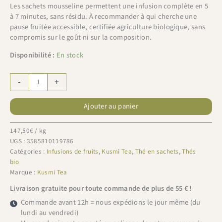
Les sachets mousseline permettent une infusion complète en 5
à 7 minutes, sans résidu. À recommander à qui cherche une
pause fruitée accessible, certifiée agriculture biologique, sans
compromis sur le goût ni sur la composition.
Disponibilité :
En stock
quantité
-
+
de
Kusmi
Ajouter au panier
Tea
sachets
pêche
147,50
€
/ kg
abricot
UGS :
3585810119786
40g
Catégories :
Infusions de fruits
,
Kusmi Tea
,
Thé en sachets
,
Thés
bio
Marque :
Kusmi Tea
Livraison gratuite pour toute commande de plus de 55 € !
Commande avant 12h = nous expédions le jour même (du
lundi au vendredi)