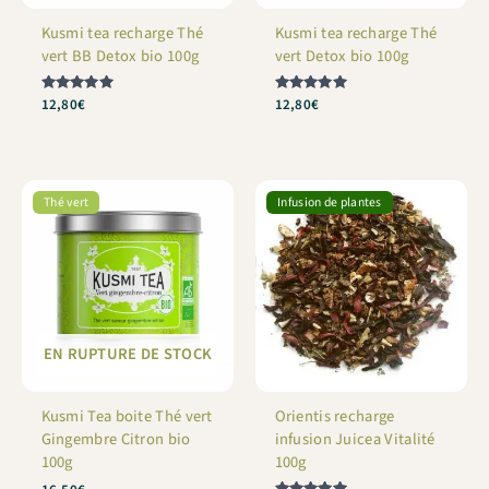
Kusmi tea recharge Thé
Kusmi tea recharge Thé
vert BB Detox bio 100g
vert Detox bio 100g
Note
12,80
€
Note
12,80
€
5
5
sur 5
sur 5
Thé vert
Infusion de plantes
EN RUPTURE DE STOCK
Kusmi Tea boite Thé vert
Orientis recharge
Gingembre Citron bio
infusion Juicea Vitalité
100g
100g