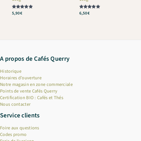
Note
5,90
€
Note
6,50
€
5
5
sur 5
sur 5
A propos de Cafés Querry
Historique
Horaires d’ouverture
Notre magasin en zone commerciale
Points de vente Cafés Querry
Certification BIO : Cafés et Thés
Nous contacter
Service clients
Foire aux questions
Codes promo