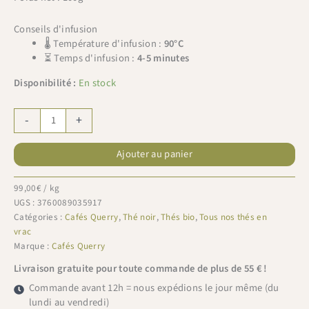
Conseils d'infusion
🌡 Température d'infusion :
90°C
⏳ Temps d'infusion :
4-5 minutes
Disponibilité :
En stock
quantité
-
+
de
Cafés
Ajouter au panier
Querry
recharge
Chaï
99,00
€
/ kg
bio
UGS :
3760089035917
100g
Catégories :
Cafés Querry
,
Thé noir
,
Thés bio
,
Tous nos thés en
vrac
Marque :
Cafés Querry
Livraison gratuite pour toute commande de plus de 55 € !
Commande avant 12h = nous expédions le jour même (du
lundi au vendredi)