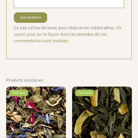
Ce site utilise Akismet pour réduire les indésirables.
En
savoir plus sur la façon dont les données de vos
commentaires sont traitées
.
Produits similaires
Thé vert
Thé vert