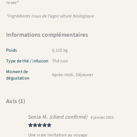
roses*
*Ingrédients issus de l’agriculture biologique
Informations complémentaires
Poids
0,115 kg
Type de thé / infusion
Thé noir
Moment de
Après-midi, Déjeuner
dégustation
Avis (1)
Sonia M.
(client confirmé)
4 janvier 2023
Note
5
sur
Une vraie invitation au voyage
5